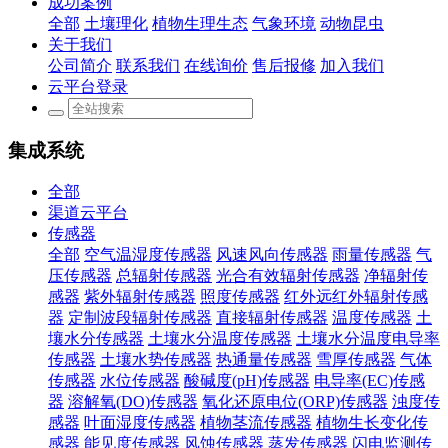
成功案例
全部
土壤理化
植物生理生态
气象环境
动物昆虫
关于我们
公司简介
联系我们
在线询价
售后报修
加入我们
云平台登录
集成系统
全部
渠道云平台
传感器
全部
空气温湿度传感器
风速风向传感器
雨量传感器
气
压传感器
总辐射传感器
光合有效辐射传感器
净辐射传
感器
紫外辐射传感器
照度传感器
红外远红外辐射传感
器
定制波段辐射传感器
直接辐射传感器
温度传感器
土
壤水分传感器
土壤水分温度传感器
土壤水分温度电导率
传感器
土壤水势传感器
热通量传感器
雪厚传感器
气体
传感器
水位传感器
酸碱度(pH)传感器
电导率(EC)传感
器
溶解氧(DO)传感器
氧化还原电位(ORP)传感器
浊度传
感器
叶面湿度传感器
植物茎流传感器
植物生长变化传
感器
能见度传感器
风蚀传感器
蒸发传感器
闪电监测传