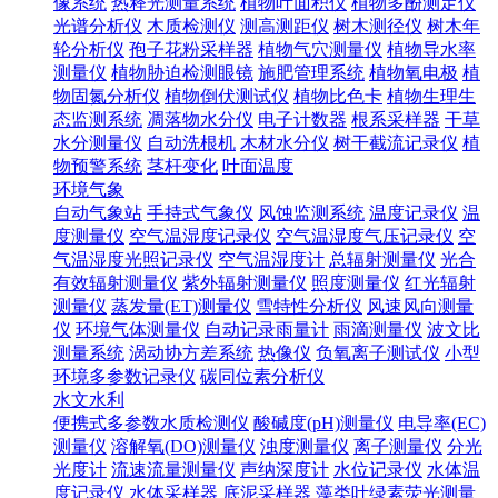
像系统
热释光测量系统
植物叶面积仪
植物多酚测定仪
光谱分析仪
木质检测仪
测高测距仪
树木测径仪
树木年
轮分析仪
孢子花粉采样器
植物气穴测量仪
植物导水率
测量仪
植物胁迫检测眼镜
施肥管理系统
植物氧电极
植
物固氮分析仪
植物倒伏测试仪
植物比色卡
植物生理生
态监测系统
凋落物水分仪
电子计数器
根系采样器
干草
水分测量仪
自动洗根机
木材水分仪
树干截流记录仪
植
物预警系统
茎杆变化
叶面温度
环境气象
自动气象站
手持式气象仪
风蚀监测系统
温度记录仪
温
度测量仪
空气温湿度记录仪
空气温湿度气压记录仪
空
气温湿度光照记录仪
空气温湿度计
总辐射测量仪
光合
有效辐射测量仪
紫外辐射测量仪
照度测量仪
红光辐射
测量仪
蒸发量(ET)测量仪
雪特性分析仪
风速风向测量
仪
环境气体测量仪
自动记录雨量计
雨滴测量仪
波文比
测量系统
涡动协方差系统
热像仪
负氧离子测试仪
小型
环境多参数记录仪
碳同位素分析仪
水文水利
便携式多参数水质检测仪
酸碱度(pH)测量仪
电导率(EC)
测量仪
溶解氧(DO)测量仪
浊度测量仪
离子测量仪
分光
光度计
流速流量测量仪
声纳深度计
水位记录仪
水体温
度记录仪
水体采样器
底泥采样器
藻类叶绿素荧光测量