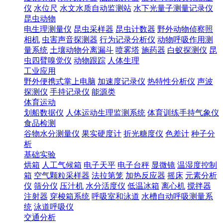
仪
水位尺
水文水质自动监测站
水下光量子测量记录仪
昆虫动物
电生理测量仪
昆虫采样器
昆虫计数器
野外动物侦察照
相机
虫害声音探测器
行为记录分析仪
动物呼吸作用测
量系统
土壤动物分离漏斗
喷雾塔
施药器
白蚁探测仪
昆
虫四臂嗅觉仪
动物跟踪
人体生理
工业应用
野外便携式掌上电脑
加速度记录仪
热特性分析仪
声波
探测仪
手持记录仪
能源类
体育运动
划船数据仪
人体运动生理监测系统
体育训练手持气象仪
食品检测
谷物水分测量仪
果实硬度计
折光糖度仪
色差计
种子分
析
基础实验
烘箱
人工气候箱
电子天平
电子台秤
显微镜
温湿度控制
箱
空气颗粒采样器
法拉第笼
加热反应器
摇床
元素分析
仪
筛分仪
压汁机
水分活度仪
低温冰箱
离心机
搅拌器
注射器
穿梭箱系统
呼吸室和泳道
水槽自动呼吸测量系
统
泳道呼吸仪
交通分析