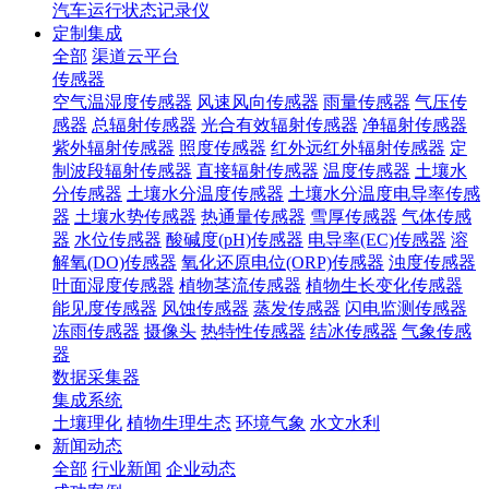
汽车运行状态记录仪
定制集成
全部
渠道云平台
传感器
空气温湿度传感器
风速风向传感器
雨量传感器
气压传
感器
总辐射传感器
光合有效辐射传感器
净辐射传感器
紫外辐射传感器
照度传感器
红外远红外辐射传感器
定
制波段辐射传感器
直接辐射传感器
温度传感器
土壤水
分传感器
土壤水分温度传感器
土壤水分温度电导率传感
器
土壤水势传感器
热通量传感器
雪厚传感器
气体传感
器
水位传感器
酸碱度(pH)传感器
电导率(EC)传感器
溶
解氧(DO)传感器
氧化还原电位(ORP)传感器
浊度传感器
叶面湿度传感器
植物茎流传感器
植物生长变化传感器
能见度传感器
风蚀传感器
蒸发传感器
闪电监测传感器
冻雨传感器
摄像头
热特性传感器
结冰传感器
气象传感
器
数据采集器
集成系统
土壤理化
植物生理生态
环境气象
水文水利
新闻动态
全部
行业新闻
企业动态