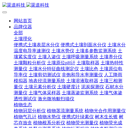
网站首页
品牌仪器
全部
土壤理化
便携式土壤表层水分仪
便携式土壤剖面水分仪
土壤水分
温度电导率速测仪
土壤水势仪
土壤多参数监测系统
土
壤紧实度仪
土壤入渗仪
土壤呼吸测量系统
土壤养分仪
土壤颗粒分析仪
土壤原位pH计
土壤取样器
土壤热特性
测量仪
土壤水分特征曲线测定仪
土壤比色
土壤原位电
导率仪
土壤剪切测试仪
非饱和导水率测量仪
人工降雨
模拟器
地表径流测量系统
土壤溶液取样器
土壤三相测
量仪
土壤元素分析仪
土壤硬度计
泥炭探测仪
石材水分
测量仪
土壤气体采样器
土壤蒸渗监测系统
土壤气体渗
透性测试仪
激光微地貌扫描仪
植物生态
植物冠层分析仪
植物茎流测量系统
植物光合作用测量仪
植物气孔计
植物水势仪
便携式叶绿素仪
树木生长锥
树
芯存放盒
植物根系分析仪
植物荧光测量仪
植物荧光成