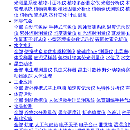
光测量系统
植物叶面积仪
植物多酚测定仪
光谱分析仪
木
管理系统
植物氧电极
植物固氮分析仪
植物倒伏测试仪
植
仪
植物预警系统
茎杆变化
叶面温度
环境气象
全部
自动气象站
手持式气象仪
风蚀监测系统
温度记录仪
仪
紫外辐射测量仪
照度测量仪
红光辐射测量仪
蒸发量(E
负氧离子测试仪
小型环境多参数记录仪
碳同位素分析仪
水文水利
全部
便携式多参数水质检测仪
酸碱度(pH)测量仪
电导率(
体采样器
底泥采样器
藻类叶绿素荧光测量仪
水位尺
水文
昆虫动物
全部
电生理测量仪
昆虫采样器
昆虫计数器
野外动物侦察
动物跟踪
人体生理
工业应用
全部
野外便携式掌上电脑
加速度记录仪
热特性分析仪
声
体育运动
全部
划船数据仪
人体运动生理监测系统
体育训练手持气
食品检测
全部
谷物水分测量仪
果实硬度计
折光糖度仪
色差计
种
基础实验
全部
烘箱
人工气候箱
电子天平
电子台秤
显微镜
温湿度