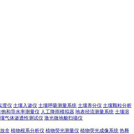
实度仪
土壤入渗仪
土壤呼吸测量系统
土壤养分仪
土壤颗粒分析
非饱和导水率测量仪
人工降雨模拟器
地表径流测量系统
土壤溶
壤气体渗透性测试仪
激光微地貌扫描仪
放盒
植物根系分析仪
植物荧光测量仪
植物荧光成像系统
热释