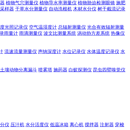
器
植物气穴测量仪
植物导水率测量仪
植物胁迫检测眼镜
施肥
采样器
干草水分测量仪
自动洗根机
木材水分仪
树干截流记录
度光照记录仪
空气温湿度计
总辐射测量仪
光合有效辐射测量
录雨量计
雨滴测量仪
波文比测量系统
涡动协方差系统
热像仪
计
流速流量测量仪
声纳深度计
水位记录仪
水体温度记录仪
水
土壤动物分离漏斗
喷雾塔
施药器
白蚁探测仪
昆虫四臂嗅觉仪
分仪
压汁机
水分活度仪
低温冰箱
离心机
搅拌器
注射器
穿梭