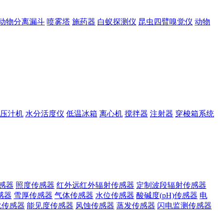
动物分离漏斗
喷雾塔
施药器
白蚁探测仪
昆虫四臂嗅觉仪
动物
压汁机
水分活度仪
低温冰箱
离心机
搅拌器
注射器
穿梭箱系统
感器
照度传感器
红外远红外辐射传感器
定制波段辐射传感器
感器
雪厚传感器
气体传感器
水位传感器
酸碱度(pH)传感器
电
化传感器
能见度传感器
风蚀传感器
蒸发传感器
闪电监测传感器