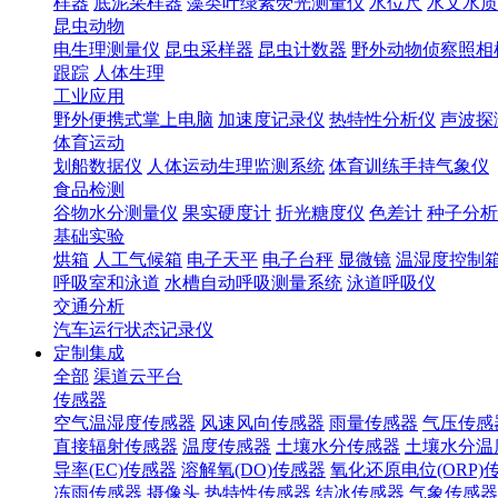
样器
底泥采样器
藻类叶绿素荧光测量仪
水位尺
水文水质
昆虫动物
电生理测量仪
昆虫采样器
昆虫计数器
野外动物侦察照相
跟踪
人体生理
工业应用
野外便携式掌上电脑
加速度记录仪
热特性分析仪
声波探
体育运动
划船数据仪
人体运动生理监测系统
体育训练手持气象仪
食品检测
谷物水分测量仪
果实硬度计
折光糖度仪
色差计
种子分析
基础实验
烘箱
人工气候箱
电子天平
电子台秤
显微镜
温湿度控制
呼吸室和泳道
水槽自动呼吸测量系统
泳道呼吸仪
交通分析
汽车运行状态记录仪
定制集成
全部
渠道云平台
传感器
空气温湿度传感器
风速风向传感器
雨量传感器
气压传感
直接辐射传感器
温度传感器
土壤水分传感器
土壤水分温
导率(EC)传感器
溶解氧(DO)传感器
氧化还原电位(ORP)
冻雨传感器
摄像头
热特性传感器
结冰传感器
气象传感器