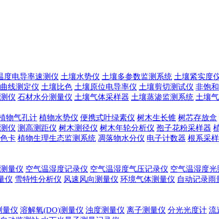
温度电导率速测仪
土壤水势仪
土壤多参数监测系统
土壤紧实度
曲线测定仪
土壤比色
土壤原位电导率仪
土壤剪切测试仪
非饱和
测仪
石材水分测量仪
土壤气体采样器
土壤蒸渗监测系统
土壤气
植物气孔计
植物水势仪
便携式叶绿素仪
树木生长锥
树芯存放盒
测仪
测高测距仪
树木测径仪
树木年轮分析仪
孢子花粉采样器
色卡
植物生理生态监测系统
凋落物水分仪
电子计数器
根系采样
测量仪
空气温湿度记录仪
空气温湿度气压记录仪
空气温湿度光
测量仪
雪特性分析仪
风速风向测量仪
环境气体测量仪
自动记录雨
测量仪
溶解氧(DO)测量仪
浊度测量仪
离子测量仪
分光光度计
流