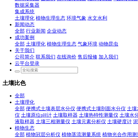
数据采集器
集成系统
土壤理化
植物生理生态
环境气象
水文水利
新闻动态
全部
行业新闻
企业动态
成功案例
全部
土壤理化
植物生理生态
气象环境
动物昆虫
关于我们
公司简介
联系我们
在线询价
售后报修
加入我们
云平台登录
土壤比色
全部
土壤理化
全部
便携式土壤表层水分仪
便携式土壤剖面水分仪
土壤
仪
土壤原位pH计
土壤取样器
土壤热特性测量仪
土壤水
液取样器
土壤三相测量仪
土壤元素分析仪
土壤硬度计
泥
植物生态
全部
植物冠层分析仪
植物茎流测量系统
植物光合作用测