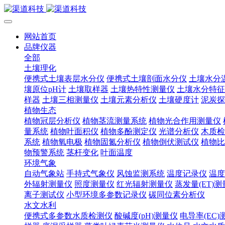
网站首页
品牌仪器
全部
土壤理化
便携式土壤表层水分仪
便携式土壤剖面水分仪
土壤水分
壤原位pH计
土壤取样器
土壤热特性测量仪
土壤水分特征
样器
土壤三相测量仪
土壤元素分析仪
土壤硬度计
泥炭探
植物生态
植物冠层分析仪
植物茎流测量系统
植物光合作用测量仪
量系统
植物叶面积仪
植物多酚测定仪
光谱分析仪
木质检
系统
植物氧电极
植物固氮分析仪
植物倒伏测试仪
植物比
物预警系统
茎杆变化
叶面温度
环境气象
自动气象站
手持式气象仪
风蚀监测系统
温度记录仪
温度
外辐射测量仪
照度测量仪
红光辐射测量仪
蒸发量(ET)
离子测试仪
小型环境多参数记录仪
碳同位素分析仪
水文水利
便携式多参数水质检测仪
酸碱度(pH)测量仪
电导率(EC)