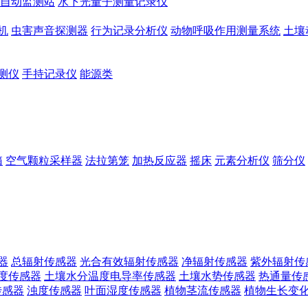
自动监测站
水下光量子测量记录仪
机
虫害声音探测器
行为记录分析仪
动物呼吸作用测量系统
土壤
测仪
手持记录仪
能源类
箱
空气颗粒采样器
法拉第笼
加热反应器
摇床
元素分析仪
筛分仪
器
总辐射传感器
光合有效辐射传感器
净辐射传感器
紫外辐射传
度传感器
土壤水分温度电导率传感器
土壤水势传感器
热通量传
传感器
浊度传感器
叶面湿度传感器
植物茎流传感器
植物生长变