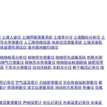
仪
土壤入渗仪
土壤呼吸测量系统
土壤养分仪
土壤颗粒分析仪
土
导水率测量仪
人工降雨模拟器
地表径流测量系统
土壤溶液取
体渗透性测试仪
激光微地貌扫描仪
植物根系分析仪
植物荧光测量仪
植物荧光成像系统
热释光测
植物气穴测量仪
植物导水率测量仪
植物胁迫检测眼镜
施肥管理
器
干草水分测量仪
自动洗根机
木材水分仪
树干截流记录仪
植
照记录仪
空气温湿度计
总辐射测量仪
光合有效辐射测量仪
紫
量计
雨滴测量仪
波文比测量系统
涡动协方差系统
热像仪
负氧
速流量测量仪
声纳深度计
水位记录仪
水体温度记录仪
水体采