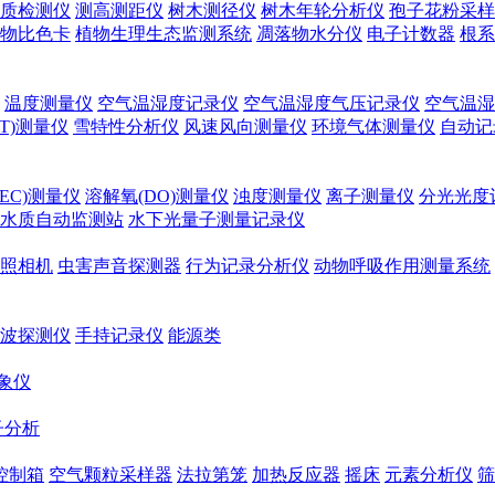
质检测仪
测高测距仪
树木测径仪
树木年轮分析仪
孢子花粉采样
物比色卡
植物生理生态监测系统
凋落物水分仪
电子计数器
根系
温度测量仪
空气温湿度记录仪
空气温湿度气压记录仪
空气温湿
T)测量仪
雪特性分析仪
风速风向测量仪
环境气体测量仪
自动记
EC)测量仪
溶解氧(DO)测量仪
浊度测量仪
离子测量仪
分光光度
水质自动监测站
水下光量子测量记录仪
照相机
虫害声音探测器
行为记录分析仪
动物呼吸作用测量系统
波探测仪
手持记录仪
能源类
象仪
子分析
控制箱
空气颗粒采样器
法拉第笼
加热反应器
摇床
元素分析仪
筛