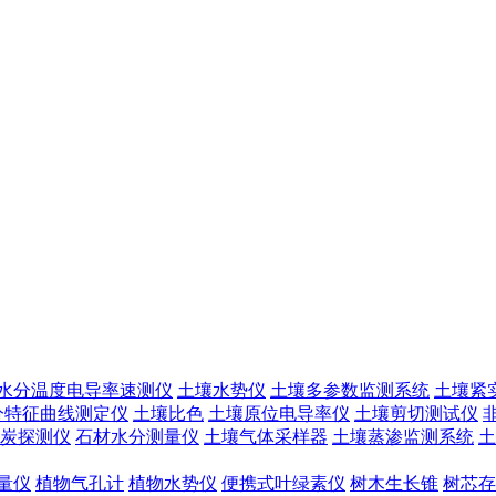
水分温度电导率速测仪
土壤水势仪
土壤多参数监测系统
土壤紧
分特征曲线测定仪
土壤比色
土壤原位电导率仪
土壤剪切测试仪
炭探测仪
石材水分测量仪
土壤气体采样器
土壤蒸渗监测系统
土
量仪
植物气孔计
植物水势仪
便携式叶绿素仪
树木生长锥
树芯存