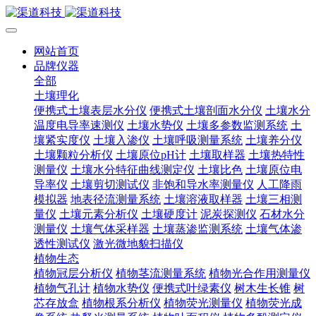
网站首页
品牌仪器
全部
土壤理化
便携式土壤表层水分仪
便携式土壤剖面水分仪
土壤水分
温度电导率速测仪
土壤水势仪
土壤多参数监测系统
土
壤紧实度仪
土壤入渗仪
土壤呼吸测量系统
土壤养分仪
土壤颗粒分析仪
土壤原位pH计
土壤取样器
土壤热特性
测量仪
土壤水分特征曲线测定仪
土壤比色
土壤原位电
导率仪
土壤剪切测试仪
非饱和导水率测量仪
人工降雨
模拟器
地表径流测量系统
土壤溶液取样器
土壤三相测
量仪
土壤元素分析仪
土壤硬度计
泥炭探测仪
石材水分
测量仪
土壤气体采样器
土壤蒸渗监测系统
土壤气体渗
透性测试仪
激光微地貌扫描仪
植物生态
植物冠层分析仪
植物茎流测量系统
植物光合作用测量仪
植物气孔计
植物水势仪
便携式叶绿素仪
树木生长锥
树
芯存放盒
植物根系分析仪
植物荧光测量仪
植物荧光成