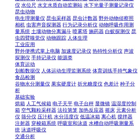
仪
水位尺
水文水质自动监测站
水下光量子测量记录仪
昆虫动物
电生理测量仪
昆虫采样器
昆虫计数器
野外动物侦察照
相机
虫害声音探测器
行为记录分析仪
动物呼吸作用测
量系统
土壤动物分离漏斗
喷雾塔
施药器
白蚁探测仪
昆
虫四臂嗅觉仪
动物跟踪
人体生理
工业应用
野外便携式掌上电脑
加速度记录仪
热特性分析仪
声波
探测仪
手持记录仪
能源类
体育运动
划船数据仪
人体运动生理监测系统
体育训练手持气象仪
食品检测
谷物水分测量仪
果实硬度计
折光糖度仪
色差计
种子分
析
基础实验
烘箱
人工气候箱
电子天平
电子台秤
显微镜
温湿度控制
箱
空气颗粒采样器
法拉第笼
加热反应器
摇床
元素分析
仪
筛分仪
压汁机
水分活度仪
低温冰箱
离心机
搅拌器
注射器
穿梭箱系统
呼吸室和泳道
水槽自动呼吸测量系
统
泳道呼吸仪
交通分析