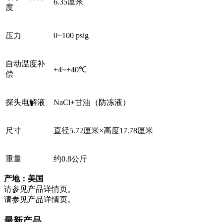
6.35厘米
度
压力
0~100 psig
自动温度补
+4~+40℃
偿
探头电解液
NaCl+甘油（防冻液）
尺寸
直径5.72厘米×高度17.78厘米
重量
约0.8公斤
产地：美国
请参见产品详情页。
请参见产品详情页。
最新产品