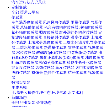
汽车运行状态记录仪
定制集成
全部
渠道云平台
传感器
空气温湿度传感器
风速风向传感器
雨量传感器
气压传
感器
总辐射传感器
光合有效辐射传感器
净辐射传感器
紫外辐射传感器
照度传感器
红外远红外辐射传感器
定
制波段辐射传感器
直接辐射传感器
温度传感器
土壤水
分传感器
土壤水分温度传感器
土壤水分温度电导率传感
器
土壤水势传感器
热通量传感器
雪厚传感器
气体传感
器
水位传感器
酸碱度(pH)传感器
电导率(EC)传感器
溶
解氧(DO)传感器
氧化还原电位(ORP)传感器
浊度传感器
叶面湿度传感器
植物茎流传感器
植物生长变化传感器
能见度传感器
风蚀传感器
蒸发传感器
闪电监测传感器
冻雨传感器
摄像头
热特性传感器
结冰传感器
气象传感
器
数据采集器
集成系统
土壤理化
植物生理生态
环境气象
水文水利
新闻动态
全部
行业新闻
企业动态