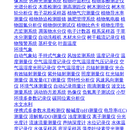
像系统
热释光测量系统
植物叶面积仪
植物多酚测定仪
光谱分析仪
木质检测仪
测高测距仪
树木测径仪
树木年
轮分析仪
孢子花粉采样器
植物气穴测量仪
植物导水率
测量仪
植物胁迫检测眼镜
施肥管理系统
植物氧电极
植
物固氮分析仪
植物倒伏测试仪
植物比色卡
植物生理生
态监测系统
凋落物水分仪
电子计数器
根系采样器
干草
水分测量仪
自动洗根机
木材水分仪
树干截流记录仪
植
物预警系统
茎杆变化
叶面温度
环境气象
自动气象站
手持式气象仪
风蚀监测系统
温度记录仪
温
度测量仪
空气温湿度记录仪
空气温湿度气压记录仪
空
气温湿度光照记录仪
空气温湿度计
总辐射测量仪
光合
有效辐射测量仪
紫外辐射测量仪
照度测量仪
红光辐射
测量仪
蒸发量(ET)测量仪
雪特性分析仪
风速风向测量
仪
环境气体测量仪
自动记录雨量计
雨滴测量仪
波文比
测量系统
涡动协方差系统
热像仪
负氧离子测试仪
小型
环境多参数记录仪
碳同位素分析仪
水文水利
便携式多参数水质检测仪
酸碱度(pH)测量仪
电导率(EC)
测量仪
溶解氧(DO)测量仪
浊度测量仪
离子测量仪
分光
光度计
流速流量测量仪
声纳深度计
水位记录仪
水体温
度记录仪
水体采样器
底泥采样器
藻类叶绿素荧光测量