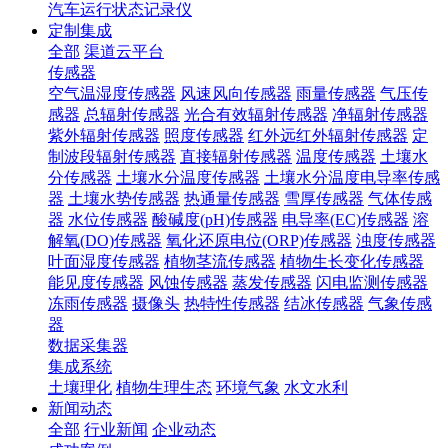
汽车运行状态记录仪
定制集成
全部
渠道云平台
传感器
空气温湿度传感器
风速风向传感器
雨量传感器
气压传
感器
总辐射传感器
光合有效辐射传感器
净辐射传感器
紫外辐射传感器
照度传感器
红外远红外辐射传感器
定
制波段辐射传感器
直接辐射传感器
温度传感器
土壤水
分传感器
土壤水分温度传感器
土壤水分温度电导率传感
器
土壤水势传感器
热通量传感器
雪厚传感器
气体传感
器
水位传感器
酸碱度(pH)传感器
电导率(EC)传感器
溶
解氧(DO)传感器
氧化还原电位(ORP)传感器
浊度传感器
叶面湿度传感器
植物茎流传感器
植物生长变化传感器
能见度传感器
风蚀传感器
蒸发传感器
闪电监测传感器
冻雨传感器
摄像头
热特性传感器
结冰传感器
气象传感
器
数据采集器
集成系统
土壤理化
植物生理生态
环境气象
水文水利
新闻动态
全部
行业新闻
企业动态