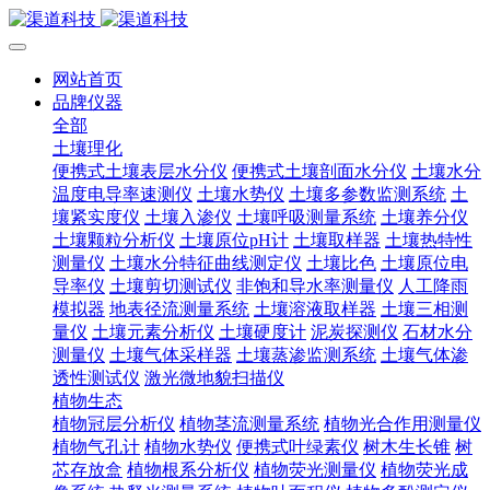
网站首页
品牌仪器
全部
土壤理化
便携式土壤表层水分仪
便携式土壤剖面水分仪
土壤水分
温度电导率速测仪
土壤水势仪
土壤多参数监测系统
土
壤紧实度仪
土壤入渗仪
土壤呼吸测量系统
土壤养分仪
土壤颗粒分析仪
土壤原位pH计
土壤取样器
土壤热特性
测量仪
土壤水分特征曲线测定仪
土壤比色
土壤原位电
导率仪
土壤剪切测试仪
非饱和导水率测量仪
人工降雨
模拟器
地表径流测量系统
土壤溶液取样器
土壤三相测
量仪
土壤元素分析仪
土壤硬度计
泥炭探测仪
石材水分
测量仪
土壤气体采样器
土壤蒸渗监测系统
土壤气体渗
透性测试仪
激光微地貌扫描仪
植物生态
植物冠层分析仪
植物茎流测量系统
植物光合作用测量仪
植物气孔计
植物水势仪
便携式叶绿素仪
树木生长锥
树
芯存放盒
植物根系分析仪
植物荧光测量仪
植物荧光成