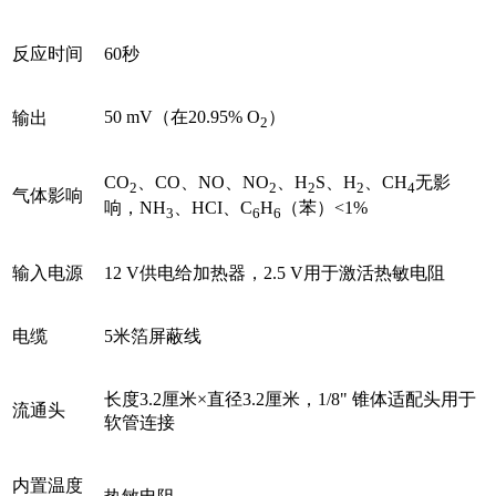
反应时间
60秒
50 mV（在20.95% O
）
输出
2
CO
、CO、NO、NO
、H
S、H
、CH
无影
2
2
2
2
4
气体影响
响，NH
、HCI、C
H
（苯）<1%
3
6
6
输入电源
12 V供电给加热器，2.5 V用于激活热敏电阻
电缆
5米箔屏蔽线
长度3.2厘米×直径3.2厘米，1/8" 锥体适配头用于
流通头
软管连接
内置温度