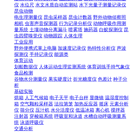
仪
水位尺
水文水质自动监测站
水下光量子测量记录仪
昆虫动物
电生理测量仪
昆虫采样器
昆虫计数器
野外动物侦察照
相机
虫害声音探测器
行为记录分析仪
动物呼吸作用测
量系统
土壤动物分离漏斗
喷雾塔
施药器
白蚁探测仪
昆
虫四臂嗅觉仪
动物跟踪
人体生理
工业应用
野外便携式掌上电脑
加速度记录仪
热特性分析仪
声波
探测仪
手持记录仪
能源类
体育运动
划船数据仪
人体运动生理监测系统
体育训练手持气象仪
食品检测
谷物水分测量仪
果实硬度计
折光糖度仪
色差计
种子分
析
基础实验
烘箱
人工气候箱
电子天平
电子台秤
显微镜
温湿度控制
箱
空气颗粒采样器
法拉第笼
加热反应器
摇床
元素分析
仪
筛分仪
压汁机
水分活度仪
低温冰箱
离心机
搅拌器
注射器
穿梭箱系统
呼吸室和泳道
水槽自动呼吸测量系
统
泳道呼吸仪
交通分析