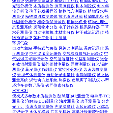
像系统
热释光测量系统
植物叶面积仪
植物多酚测定仪
光谱分析仪
木质检测仪
测高测距仪
树木测径仪
树木年
轮分析仪
孢子花粉采样器
植物气穴测量仪
植物导水率
测量仪
植物胁迫检测眼镜
施肥管理系统
植物氧电极
植
物固氮分析仪
植物倒伏测试仪
植物比色卡
植物生理生
态监测系统
凋落物水分仪
电子计数器
根系采样器
干草
水分测量仪
自动洗根机
木材水分仪
树干截流记录仪
植
物预警系统
茎杆变化
叶面温度
环境气象
自动气象站
手持式气象仪
风蚀监测系统
温度记录仪
温
度测量仪
空气温湿度记录仪
空气温湿度气压记录仪
空
气温湿度光照记录仪
空气温湿度计
总辐射测量仪
光合
有效辐射测量仪
紫外辐射测量仪
照度测量仪
红光辐射
测量仪
蒸发量(ET)测量仪
雪特性分析仪
风速风向测量
仪
环境气体测量仪
自动记录雨量计
雨滴测量仪
波文比
测量系统
涡动协方差系统
热像仪
负氧离子测试仪
小型
环境多参数记录仪
碳同位素分析仪
水文水利
便携式多参数水质检测仪
酸碱度(pH)测量仪
电导率(EC)
测量仪
溶解氧(DO)测量仪
浊度测量仪
离子测量仪
分光
光度计
流速流量测量仪
声纳深度计
水位记录仪
水体温
度记录仪
水体采样器
底泥采样器
藻类叶绿素荧光测量