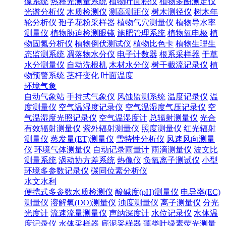
像系统
热释光测量系统
植物叶面积仪
植物多酚测定仪
光谱分析仪
木质检测仪
测高测距仪
树木测径仪
树木年
轮分析仪
孢子花粉采样器
植物气穴测量仪
植物导水率
测量仪
植物胁迫检测眼镜
施肥管理系统
植物氧电极
植
物固氮分析仪
植物倒伏测试仪
植物比色卡
植物生理生
态监测系统
凋落物水分仪
电子计数器
根系采样器
干草
水分测量仪
自动洗根机
木材水分仪
树干截流记录仪
植
物预警系统
茎杆变化
叶面温度
环境气象
自动气象站
手持式气象仪
风蚀监测系统
温度记录仪
温
度测量仪
空气温湿度记录仪
空气温湿度气压记录仪
空
气温湿度光照记录仪
空气温湿度计
总辐射测量仪
光合
有效辐射测量仪
紫外辐射测量仪
照度测量仪
红光辐射
测量仪
蒸发量(ET)测量仪
雪特性分析仪
风速风向测量
仪
环境气体测量仪
自动记录雨量计
雨滴测量仪
波文比
测量系统
涡动协方差系统
热像仪
负氧离子测试仪
小型
环境多参数记录仪
碳同位素分析仪
水文水利
便携式多参数水质检测仪
酸碱度(pH)测量仪
电导率(EC)
测量仪
溶解氧(DO)测量仪
浊度测量仪
离子测量仪
分光
光度计
流速流量测量仪
声纳深度计
水位记录仪
水体温
度记录仪
水体采样器
底泥采样器
藻类叶绿素荧光测量