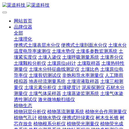
网站首页
品牌仪器
全部
土壤理化
便携式土壤表层水分仪
便携式土壤剖面水分仪
土壤水分
温度电导率速测仪
土壤水势仪
土壤多参数监测系统
土
壤紧实度仪
土壤入渗仪
土壤呼吸测量系统
土壤养分仪
土壤颗粒分析仪
土壤原位pH计
土壤取样器
土壤热特性
测量仪
土壤水分特征曲线测定仪
土壤比色
土壤原位电
导率仪
土壤剪切测试仪
非饱和导水率测量仪
人工降雨
模拟器
地表径流测量系统
土壤溶液取样器
土壤三相测
量仪
土壤元素分析仪
土壤硬度计
泥炭探测仪
石材水分
测量仪
土壤气体采样器
土壤蒸渗监测系统
土壤气体渗
透性测试仪
激光微地貌扫描仪
植物生态
植物冠层分析仪
植物茎流测量系统
植物光合作用测量仪
植物气孔计
植物水势仪
便携式叶绿素仪
树木生长锥
树
芯存放盒
植物根系分析仪
植物荧光测量仪
植物荧光成