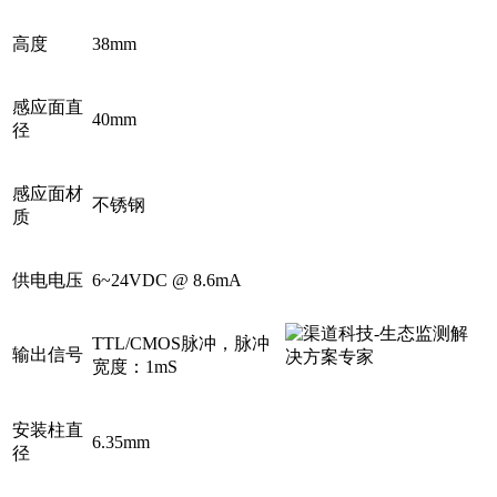
高度
38mm
感应面直
40mm
径
感应面材
不锈钢
质
供电电压
6~24VDC @ 8.6mA
TTL/CMOS脉冲，脉冲
输出信号
宽度：1mS
安装柱直
6.35mm
径