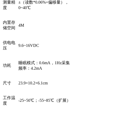
测量精
±（读数*0.06%+偏移量），
度
0~40℃
内置存
4M
储空间
供电电
9.6~16VDC
压
睡眠模式：0.6mA，1Hz采集
功耗
频率：4.2mA
尺寸
23.9×10.2×6.1cm
工作温
-25~50℃；-55~85℃（扩展）
度