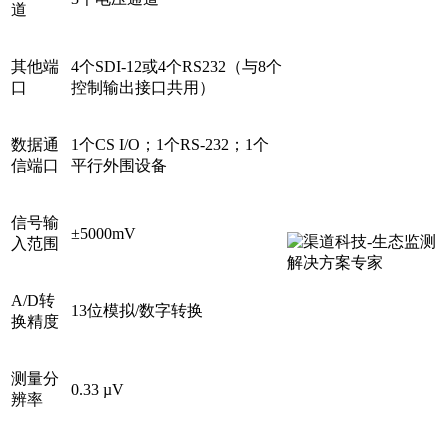
道
其他端
4个SDI-12或4个RS232（与8个
口
控制输出接口共用）
数据通
1个CS I/O；1个RS-232；1个
信端口
平行外围设备
信号输
±5000mV
入范围
A/D转
13位模拟/数字转换
换精度
测量分
0.33 µV
辨率