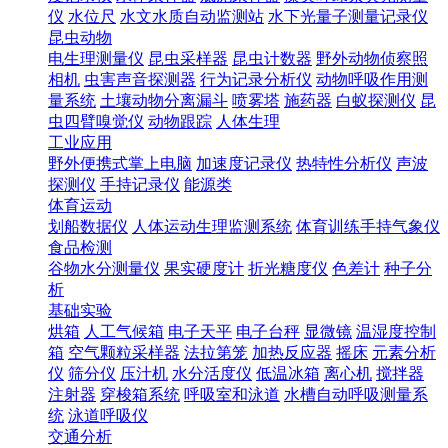
仪
水位尺
水文水质自动监测站
水下光量子测量记录仪
昆虫动物
电生理测量仪
昆虫采样器
昆虫计数器
野外动物侦察照
相机
虫害声音探测器
行为记录分析仪
动物呼吸作用测
量系统
土壤动物分离漏斗
喷雾塔
施药器
白蚁探测仪
昆
虫四臂嗅觉仪
动物跟踪
人体生理
工业应用
野外便携式掌上电脑
加速度记录仪
热特性分析仪
声波
探测仪
手持记录仪
能源类
体育运动
划船数据仪
人体运动生理监测系统
体育训练手持气象仪
食品检测
谷物水分测量仪
果实硬度计
折光糖度仪
色差计
种子分
析
基础实验
烘箱
人工气候箱
电子天平
电子台秤
显微镜
温湿度控制
箱
空气颗粒采样器
法拉第笼
加热反应器
摇床
元素分析
仪
筛分仪
压汁机
水分活度仪
低温冰箱
离心机
搅拌器
注射器
穿梭箱系统
呼吸室和泳道
水槽自动呼吸测量系
统
泳道呼吸仪
交通分析