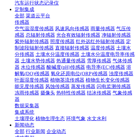
汽车运行状态记录仪
定制集成
全部
渠道云平台
传感器
空气温湿度传感器
风速风向传感器
雨量传感器
气压传
感器
总辐射传感器
光合有效辐射传感器
净辐射传感器
紫外辐射传感器
照度传感器
红外远红外辐射传感器
定
制波段辐射传感器
直接辐射传感器
温度传感器
土壤水
分传感器
土壤水分温度传感器
土壤水分温度电导率传感
器
土壤水势传感器
热通量传感器
雪厚传感器
气体传感
器
水位传感器
酸碱度(pH)传感器
电导率(EC)传感器
溶
解氧(DO)传感器
氧化还原电位(ORP)传感器
浊度传感器
叶面湿度传感器
植物茎流传感器
植物生长变化传感器
能见度传感器
风蚀传感器
蒸发传感器
闪电监测传感器
冻雨传感器
摄像头
热特性传感器
结冰传感器
气象传感
器
数据采集器
集成系统
土壤理化
植物生理生态
环境气象
水文水利
新闻动态
全部
行业新闻
企业动态