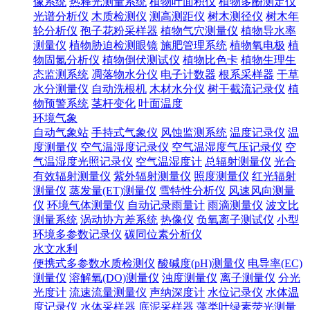
像系统
热释光测量系统
植物叶面积仪
植物多酚测定仪
光谱分析仪
木质检测仪
测高测距仪
树木测径仪
树木年
轮分析仪
孢子花粉采样器
植物气穴测量仪
植物导水率
测量仪
植物胁迫检测眼镜
施肥管理系统
植物氧电极
植
物固氮分析仪
植物倒伏测试仪
植物比色卡
植物生理生
态监测系统
凋落物水分仪
电子计数器
根系采样器
干草
水分测量仪
自动洗根机
木材水分仪
树干截流记录仪
植
物预警系统
茎杆变化
叶面温度
环境气象
自动气象站
手持式气象仪
风蚀监测系统
温度记录仪
温
度测量仪
空气温湿度记录仪
空气温湿度气压记录仪
空
气温湿度光照记录仪
空气温湿度计
总辐射测量仪
光合
有效辐射测量仪
紫外辐射测量仪
照度测量仪
红光辐射
测量仪
蒸发量(ET)测量仪
雪特性分析仪
风速风向测量
仪
环境气体测量仪
自动记录雨量计
雨滴测量仪
波文比
测量系统
涡动协方差系统
热像仪
负氧离子测试仪
小型
环境多参数记录仪
碳同位素分析仪
水文水利
便携式多参数水质检测仪
酸碱度(pH)测量仪
电导率(EC)
测量仪
溶解氧(DO)测量仪
浊度测量仪
离子测量仪
分光
光度计
流速流量测量仪
声纳深度计
水位记录仪
水体温
度记录仪
水体采样器
底泥采样器
藻类叶绿素荧光测量