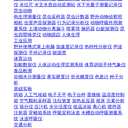
仪
水位尺
水文水质自动监测站
水下光量子测量记录仪
昆虫动物
电生理测量仪
昆虫采样器
昆虫计数器
野外动物侦察照
相机
虫害声音探测器
行为记录分析仪
动物呼吸作用测
量系统
土壤动物分离漏斗
喷雾塔
施药器
白蚁探测仪
昆
虫四臂嗅觉仪
动物跟踪
人体生理
工业应用
野外便携式掌上电脑
加速度记录仪
热特性分析仪
声波
探测仪
手持记录仪
能源类
体育运动
划船数据仪
人体运动生理监测系统
体育训练手持气象仪
食品检测
谷物水分测量仪
果实硬度计
折光糖度仪
色差计
种子分
析
基础实验
烘箱
人工气候箱
电子天平
电子台秤
显微镜
温湿度控制
箱
空气颗粒采样器
法拉第笼
加热反应器
摇床
元素分析
仪
筛分仪
压汁机
水分活度仪
低温冰箱
离心机
搅拌器
注射器
穿梭箱系统
呼吸室和泳道
水槽自动呼吸测量系
统
泳道呼吸仪
交通分析