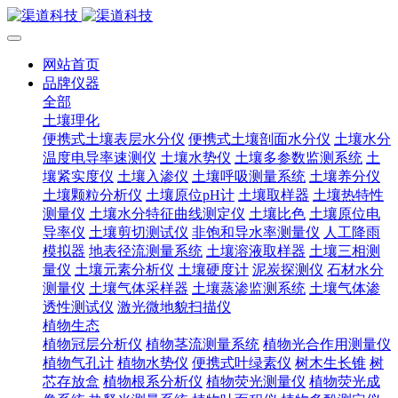
网站首页
品牌仪器
全部
土壤理化
便携式土壤表层水分仪
便携式土壤剖面水分仪
土壤水分
温度电导率速测仪
土壤水势仪
土壤多参数监测系统
土
壤紧实度仪
土壤入渗仪
土壤呼吸测量系统
土壤养分仪
土壤颗粒分析仪
土壤原位pH计
土壤取样器
土壤热特性
测量仪
土壤水分特征曲线测定仪
土壤比色
土壤原位电
导率仪
土壤剪切测试仪
非饱和导水率测量仪
人工降雨
模拟器
地表径流测量系统
土壤溶液取样器
土壤三相测
量仪
土壤元素分析仪
土壤硬度计
泥炭探测仪
石材水分
测量仪
土壤气体采样器
土壤蒸渗监测系统
土壤气体渗
透性测试仪
激光微地貌扫描仪
植物生态
植物冠层分析仪
植物茎流测量系统
植物光合作用测量仪
植物气孔计
植物水势仪
便携式叶绿素仪
树木生长锥
树
芯存放盒
植物根系分析仪
植物荧光测量仪
植物荧光成