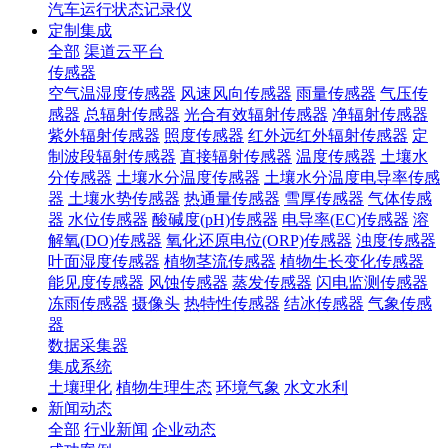
汽车运行状态记录仪
定制集成
全部
渠道云平台
传感器
空气温湿度传感器
风速风向传感器
雨量传感器
气压传
感器
总辐射传感器
光合有效辐射传感器
净辐射传感器
紫外辐射传感器
照度传感器
红外远红外辐射传感器
定
制波段辐射传感器
直接辐射传感器
温度传感器
土壤水
分传感器
土壤水分温度传感器
土壤水分温度电导率传感
器
土壤水势传感器
热通量传感器
雪厚传感器
气体传感
器
水位传感器
酸碱度(pH)传感器
电导率(EC)传感器
溶
解氧(DO)传感器
氧化还原电位(ORP)传感器
浊度传感器
叶面湿度传感器
植物茎流传感器
植物生长变化传感器
能见度传感器
风蚀传感器
蒸发传感器
闪电监测传感器
冻雨传感器
摄像头
热特性传感器
结冰传感器
气象传感
器
数据采集器
集成系统
土壤理化
植物生理生态
环境气象
水文水利
新闻动态
全部
行业新闻
企业动态