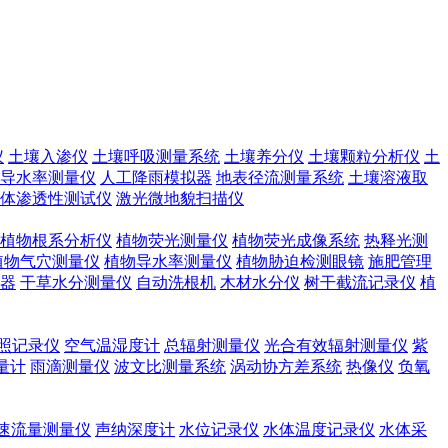
仪
土壤入渗仪
土壤呼吸测量系统
土壤养分仪
土壤颗粒分析仪
土
导水率测量仪
人工降雨模拟器
地表径流测量系统
土壤溶液取
体渗透性测试仪
激光微地貌扫描仪
植物根系分析仪
植物荧光测量仪
植物荧光成像系统
热释光测
植物气穴测量仪
植物导水率测量仪
植物胁迫检测眼镜
施肥管理
器
干草水分测量仪
自动洗根机
木材水分仪
树干截流记录仪
植
照记录仪
空气温湿度计
总辐射测量仪
光合有效辐射测量仪
紫
量计
雨滴测量仪
波文比测量系统
涡动协方差系统
热像仪
负氧
速流量测量仪
声纳深度计
水位记录仪
水体温度记录仪
水体采