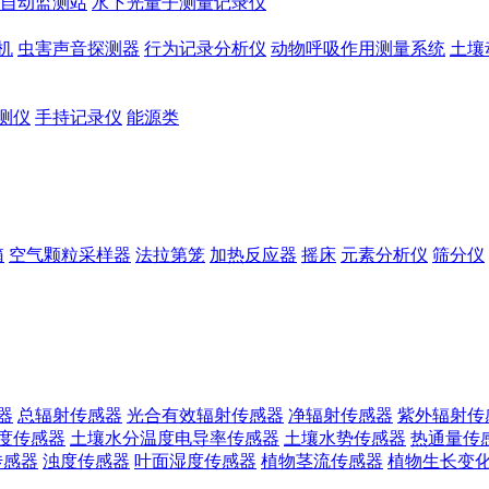
自动监测站
水下光量子测量记录仪
机
虫害声音探测器
行为记录分析仪
动物呼吸作用测量系统
土壤
测仪
手持记录仪
能源类
箱
空气颗粒采样器
法拉第笼
加热反应器
摇床
元素分析仪
筛分仪
器
总辐射传感器
光合有效辐射传感器
净辐射传感器
紫外辐射传
度传感器
土壤水分温度电导率传感器
土壤水势传感器
热通量传
传感器
浊度传感器
叶面湿度传感器
植物茎流传感器
植物生长变