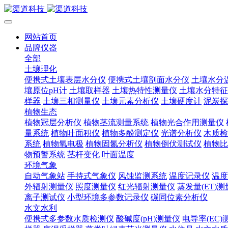
网站首页
品牌仪器
全部
土壤理化
便携式土壤表层水分仪
便携式土壤剖面水分仪
土壤水分
壤原位pH计
土壤取样器
土壤热特性测量仪
土壤水分特征
样器
土壤三相测量仪
土壤元素分析仪
土壤硬度计
泥炭探
植物生态
植物冠层分析仪
植物茎流测量系统
植物光合作用测量仪
量系统
植物叶面积仪
植物多酚测定仪
光谱分析仪
木质检
系统
植物氧电极
植物固氮分析仪
植物倒伏测试仪
植物比
物预警系统
茎杆变化
叶面温度
环境气象
自动气象站
手持式气象仪
风蚀监测系统
温度记录仪
温度
外辐射测量仪
照度测量仪
红光辐射测量仪
蒸发量(ET)
离子测试仪
小型环境多参数记录仪
碳同位素分析仪
水文水利
便携式多参数水质检测仪
酸碱度(pH)测量仪
电导率(EC)