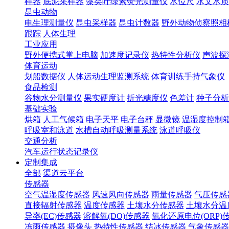
样器
底泥采样器
藻类叶绿素荧光测量仪
水位尺
水文水质
昆虫动物
电生理测量仪
昆虫采样器
昆虫计数器
野外动物侦察照相
跟踪
人体生理
工业应用
野外便携式掌上电脑
加速度记录仪
热特性分析仪
声波探
体育运动
划船数据仪
人体运动生理监测系统
体育训练手持气象仪
食品检测
谷物水分测量仪
果实硬度计
折光糖度仪
色差计
种子分析
基础实验
烘箱
人工气候箱
电子天平
电子台秤
显微镜
温湿度控制
呼吸室和泳道
水槽自动呼吸测量系统
泳道呼吸仪
交通分析
汽车运行状态记录仪
定制集成
全部
渠道云平台
传感器
空气温湿度传感器
风速风向传感器
雨量传感器
气压传感
直接辐射传感器
温度传感器
土壤水分传感器
土壤水分温
导率(EC)传感器
溶解氧(DO)传感器
氧化还原电位(ORP)
冻雨传感器
摄像头
热特性传感器
结冰传感器
气象传感器