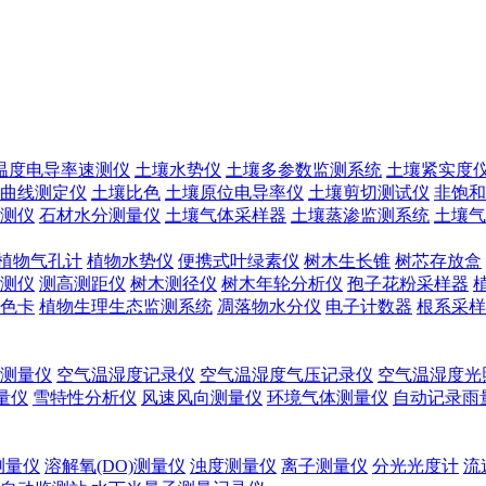
温度电导率速测仪
土壤水势仪
土壤多参数监测系统
土壤紧实度
曲线测定仪
土壤比色
土壤原位电导率仪
土壤剪切测试仪
非饱和
测仪
石材水分测量仪
土壤气体采样器
土壤蒸渗监测系统
土壤气
植物气孔计
植物水势仪
便携式叶绿素仪
树木生长锥
树芯存放盒
测仪
测高测距仪
树木测径仪
树木年轮分析仪
孢子花粉采样器
色卡
植物生理生态监测系统
凋落物水分仪
电子计数器
根系采样
测量仪
空气温湿度记录仪
空气温湿度气压记录仪
空气温湿度光
测量仪
雪特性分析仪
风速风向测量仪
环境气体测量仪
自动记录雨
测量仪
溶解氧(DO)测量仪
浊度测量仪
离子测量仪
分光光度计
流