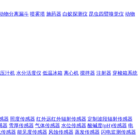
动物分离漏斗
喷雾塔
施药器
白蚁探测仪
昆虫四臂嗅觉仪
动物
压汁机
水分活度仪
低温冰箱
离心机
搅拌器
注射器
穿梭箱系统
感器
照度传感器
红外远红外辐射传感器
定制波段辐射传感器
感器
雪厚传感器
气体传感器
水位传感器
酸碱度(pH)传感器
电
化传感器
能见度传感器
风蚀传感器
蒸发传感器
闪电监测传感器