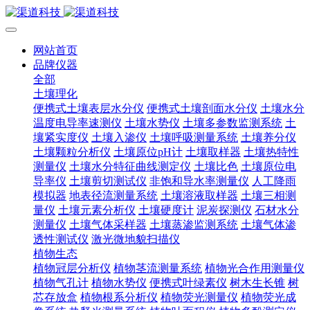
网站首页
品牌仪器
全部
土壤理化
便携式土壤表层水分仪
便携式土壤剖面水分仪
土壤水分
温度电导率速测仪
土壤水势仪
土壤多参数监测系统
土
壤紧实度仪
土壤入渗仪
土壤呼吸测量系统
土壤养分仪
土壤颗粒分析仪
土壤原位pH计
土壤取样器
土壤热特性
测量仪
土壤水分特征曲线测定仪
土壤比色
土壤原位电
导率仪
土壤剪切测试仪
非饱和导水率测量仪
人工降雨
模拟器
地表径流测量系统
土壤溶液取样器
土壤三相测
量仪
土壤元素分析仪
土壤硬度计
泥炭探测仪
石材水分
测量仪
土壤气体采样器
土壤蒸渗监测系统
土壤气体渗
透性测试仪
激光微地貌扫描仪
植物生态
植物冠层分析仪
植物茎流测量系统
植物光合作用测量仪
植物气孔计
植物水势仪
便携式叶绿素仪
树木生长锥
树
芯存放盒
植物根系分析仪
植物荧光测量仪
植物荧光成