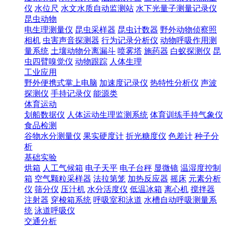
仪
水位尺
水文水质自动监测站
水下光量子测量记录仪
昆虫动物
电生理测量仪
昆虫采样器
昆虫计数器
野外动物侦察照
相机
虫害声音探测器
行为记录分析仪
动物呼吸作用测
量系统
土壤动物分离漏斗
喷雾塔
施药器
白蚁探测仪
昆
虫四臂嗅觉仪
动物跟踪
人体生理
工业应用
野外便携式掌上电脑
加速度记录仪
热特性分析仪
声波
探测仪
手持记录仪
能源类
体育运动
划船数据仪
人体运动生理监测系统
体育训练手持气象仪
食品检测
谷物水分测量仪
果实硬度计
折光糖度仪
色差计
种子分
析
基础实验
烘箱
人工气候箱
电子天平
电子台秤
显微镜
温湿度控制
箱
空气颗粒采样器
法拉第笼
加热反应器
摇床
元素分析
仪
筛分仪
压汁机
水分活度仪
低温冰箱
离心机
搅拌器
注射器
穿梭箱系统
呼吸室和泳道
水槽自动呼吸测量系
统
泳道呼吸仪
交通分析