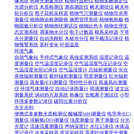
像系统
热释光测量系统
植物叶面积仪
植物多酚测定仪
光谱分析仪
木质检测仪
测高测距仪
树木测径仪
树木年
轮分析仪
孢子花粉采样器
植物气穴测量仪
植物导水率
测量仪
植物胁迫检测眼镜
施肥管理系统
植物氧电极
植
物固氮分析仪
植物倒伏测试仪
植物比色卡
植物生理生
态监测系统
凋落物水分仪
电子计数器
根系采样器
干草
水分测量仪
自动洗根机
木材水分仪
树干截流记录仪
植
物预警系统
茎杆变化
叶面温度
环境气象
自动气象站
手持式气象仪
风蚀监测系统
温度记录仪
温
度测量仪
空气温湿度记录仪
空气温湿度气压记录仪
空
气温湿度光照记录仪
空气温湿度计
总辐射测量仪
光合
有效辐射测量仪
紫外辐射测量仪
照度测量仪
红光辐射
测量仪
蒸发量(ET)测量仪
雪特性分析仪
风速风向测量
仪
环境气体测量仪
自动记录雨量计
雨滴测量仪
波文比
测量系统
涡动协方差系统
热像仪
负氧离子测试仪
小型
环境多参数记录仪
碳同位素分析仪
水文水利
便携式多参数水质检测仪
酸碱度(pH)测量仪
电导率(EC)
测量仪
溶解氧(DO)测量仪
浊度测量仪
离子测量仪
分光
光度计
流速流量测量仪
声纳深度计
水位记录仪
水体温
度记录仪
水体采样器
底泥采样器
藻类叶绿素荧光测量