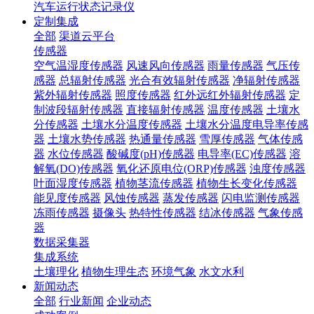
汽车运行状态记录仪
定制集成
全部
渠道云平台
传感器
空气温湿度传感器
风速风向传感器
雨量传感器
气压传
感器
总辐射传感器
光合有效辐射传感器
净辐射传感器
紫外辐射传感器
照度传感器
红外远红外辐射传感器
定
制波段辐射传感器
直接辐射传感器
温度传感器
土壤水
分传感器
土壤水分温度传感器
土壤水分温度电导率传感
器
土壤水势传感器
热通量传感器
雪厚传感器
气体传感
器
水位传感器
酸碱度(pH)传感器
电导率(EC)传感器
溶
解氧(DO)传感器
氧化还原电位(ORP)传感器
浊度传感器
叶面湿度传感器
植物茎流传感器
植物生长变化传感器
能见度传感器
风蚀传感器
蒸发传感器
闪电监测传感器
冻雨传感器
摄像头
热特性传感器
结冰传感器
气象传感
器
数据采集器
集成系统
土壤理化
植物生理生态
环境气象
水文水利
新闻动态
全部
行业新闻
企业动态