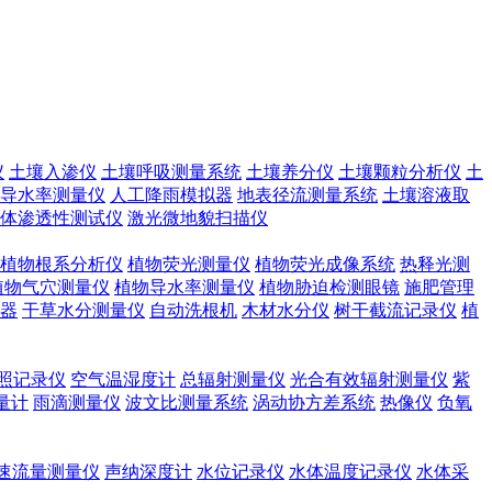
仪
土壤入渗仪
土壤呼吸测量系统
土壤养分仪
土壤颗粒分析仪
土
导水率测量仪
人工降雨模拟器
地表径流测量系统
土壤溶液取
体渗透性测试仪
激光微地貌扫描仪
植物根系分析仪
植物荧光测量仪
植物荧光成像系统
热释光测
植物气穴测量仪
植物导水率测量仪
植物胁迫检测眼镜
施肥管理
器
干草水分测量仪
自动洗根机
木材水分仪
树干截流记录仪
植
照记录仪
空气温湿度计
总辐射测量仪
光合有效辐射测量仪
紫
量计
雨滴测量仪
波文比测量系统
涡动协方差系统
热像仪
负氧
速流量测量仪
声纳深度计
水位记录仪
水体温度记录仪
水体采