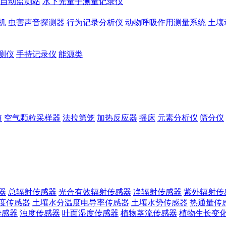
自动监测站
水下光量子测量记录仪
机
虫害声音探测器
行为记录分析仪
动物呼吸作用测量系统
土壤
测仪
手持记录仪
能源类
箱
空气颗粒采样器
法拉第笼
加热反应器
摇床
元素分析仪
筛分仪
器
总辐射传感器
光合有效辐射传感器
净辐射传感器
紫外辐射传
度传感器
土壤水分温度电导率传感器
土壤水势传感器
热通量传
传感器
浊度传感器
叶面湿度传感器
植物茎流传感器
植物生长变