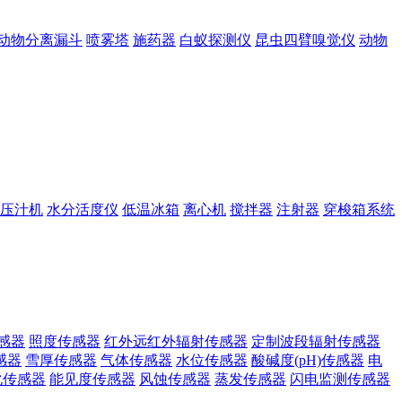
动物分离漏斗
喷雾塔
施药器
白蚁探测仪
昆虫四臂嗅觉仪
动物
压汁机
水分活度仪
低温冰箱
离心机
搅拌器
注射器
穿梭箱系统
感器
照度传感器
红外远红外辐射传感器
定制波段辐射传感器
感器
雪厚传感器
气体传感器
水位传感器
酸碱度(pH)传感器
电
化传感器
能见度传感器
风蚀传感器
蒸发传感器
闪电监测传感器