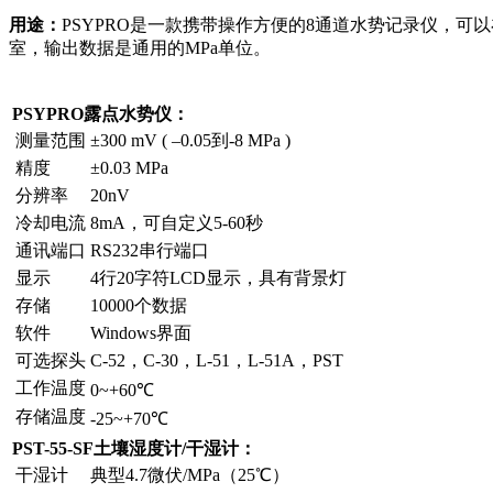
用途：
PSYPRO是一款携带操作方便的8通道水势记录仪，
室，输出数据是通用的MPa单位。
PSYPRO
露点水势仪：
测量范围
±300 mV ( –0.05到-8 MPa )
精度
±0.03 MPa
分辨率
20nV
冷却电流
8mA，可自定义5-60秒
通讯端口
RS232串行端口
显示
4行20字符LCD显示，具有背景灯
存储
10000个数据
软件
Windows界面
可选探头
C-52，C-30，L-51，L-51A，PST
工作温度
0~+60℃
存储温度
-25~+70℃
PST-55-SF
土壤湿度计
/
干湿计：
干湿计
典型4.7微伏/MPa（25℃）