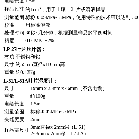
电缆长度
1.5m
3
样品尺寸
约1cm
，用于土壤、叶片或溶液样品
测量范围
标称-0.05MPa~-8MPa，使用特殊的技术可以达到-300
校准
用标准溶液
处理时间
30秒~几分钟，根据测量样品的平衡时间
精度
0.01MPa ±2%
LP-27
叶片压汁器：
材质
不锈钢和铝
尺寸
约55mm直径x110mm高
重量
约0.42Kg
L-51/L-51A
叶片湿度计：
尺寸
19mm x 25mm x 46mm（不含电缆）
重量
约100g
电缆长度
1.5m
测量范围
标称-0.05MPa~-7MPa
夹缝宽度
2mm
3mm直径x 2mm深（L-51）
样品室尺寸
2~3mm x 2mm深（L-51A）