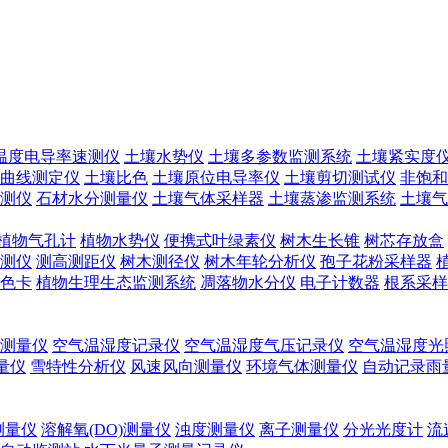
温度电导率速测仪
土壤水势仪
土壤多参数监测系统
土壤紧实度
曲线测定仪
土壤比色
土壤原位电导率仪
土壤剪切测试仪
非饱和
测仪
石材水分测量仪
土壤气体采样器
土壤蒸渗监测系统
土壤气
植物气孔计
植物水势仪
便携式叶绿素仪
树木生长锥
树芯存放盒
测仪
测高测距仪
树木测径仪
树木年轮分析仪
孢子花粉采样器
色卡
植物生理生态监测系统
凋落物水分仪
电子计数器
根系采样
测量仪
空气温湿度记录仪
空气温湿度气压记录仪
空气温湿度光
测量仪
雪特性分析仪
风速风向测量仪
环境气体测量仪
自动记录雨
测量仪
溶解氧(DO)测量仪
浊度测量仪
离子测量仪
分光光度计
流