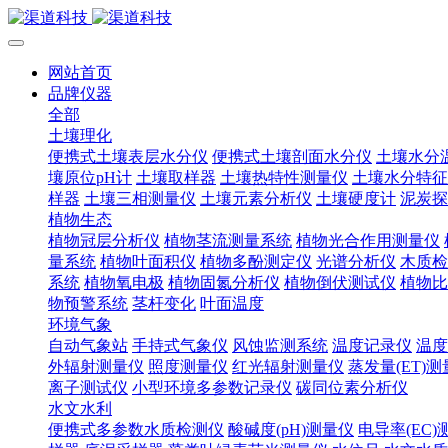
网站首页
品牌仪器
全部
土壤理化
便携式土壤表层水分仪
便携式土壤剖面水分仪
土壤水分
壤原位pH计
土壤取样器
土壤热特性测量仪
土壤水分特征
样器
土壤三相测量仪
土壤元素分析仪
土壤硬度计
泥炭探
植物生态
植物冠层分析仪
植物茎流测量系统
植物光合作用测量仪
量系统
植物叶面积仪
植物多酚测定仪
光谱分析仪
木质检
系统
植物氧电极
植物固氮分析仪
植物倒伏测试仪
植物比
物预警系统
茎杆变化
叶面温度
环境气象
自动气象站
手持式气象仪
风蚀监测系统
温度记录仪
温度
外辐射测量仪
照度测量仪
红光辐射测量仪
蒸发量(ET)
离子测试仪
小型环境多参数记录仪
碳同位素分析仪
水文水利
便携式多参数水质检测仪
酸碱度(pH)测量仪
电导率(EC)