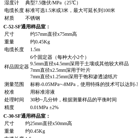
湿度计
典型7.5微伏/MPa（25℃）
电缆长度
标准可选1.5米或3米，最大可延长到100米
材质
不锈钢
C-52-SF
通用样品室：
尺寸
约57mm直径x75mm高
重量
约0.45Kg
电缆长度
1.5m
6个固定器（每种大小2个）
9.5mm直径x4.5mm深用于土壤或其他较大样品
样品固定器
7mm直径x2.5mm深用于叶片
7mm直径x1.25mm深用于饱和渗透滤纸片
测量范围
标称-0.05MPa~-8MPa，使用特殊的技术可以达到-30
校准
用标准溶液
处理时间
30秒~几分钟，根据测量样品的平衡时间
精度
0.01MPa ±2%
C-30-SF
通用样品室：
尺寸
约25mm直径x50mm高
重量
约0.45Kg