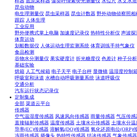
样器
底泥采样器
藻类叶绿素荧光测量仪
水位尺
水文水质
昆虫动物
电生理测量仪
昆虫采样器
昆虫计数器
野外动物侦察照相
跟踪
人体生理
工业应用
野外便携式掌上电脑
加速度记录仪
热特性分析仪
声波探
体育运动
划船数据仪
人体运动生理监测系统
体育训练手持气象仪
食品检测
谷物水分测量仪
果实硬度计
折光糖度仪
色差计
种子分析
基础实验
烘箱
人工气候箱
电子天平
电子台秤
显微镜
温湿度控制
呼吸室和泳道
水槽自动呼吸测量系统
泳道呼吸仪
交通分析
汽车运行状态记录仪
定制集成
全部
渠道云平台
传感器
空气温湿度传感器
风速风向传感器
雨量传感器
气压传感
直接辐射传感器
温度传感器
土壤水分传感器
土壤水分温
导率(EC)传感器
溶解氧(DO)传感器
氧化还原电位(ORP)
冻雨传感器
摄像头
热特性传感器
结冰传感器
气象传感器