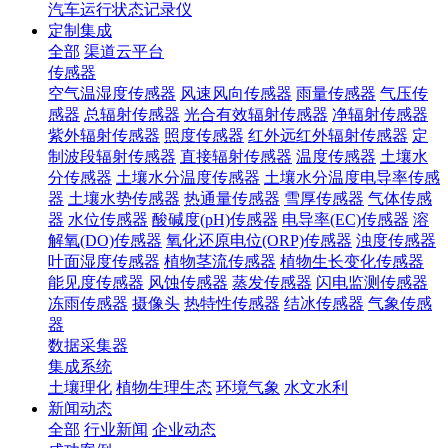
汽车运行状态记录仪
定制集成
全部
渠道云平台
传感器
空气温湿度传感器
风速风向传感器
雨量传感器
气压传
感器
总辐射传感器
光合有效辐射传感器
净辐射传感器
紫外辐射传感器
照度传感器
红外远红外辐射传感器
定
制波段辐射传感器
直接辐射传感器
温度传感器
土壤水
分传感器
土壤水分温度传感器
土壤水分温度电导率传感
器
土壤水势传感器
热通量传感器
雪厚传感器
气体传感
器
水位传感器
酸碱度(pH)传感器
电导率(EC)传感器
溶
解氧(DO)传感器
氧化还原电位(ORP)传感器
浊度传感器
叶面湿度传感器
植物茎流传感器
植物生长变化传感器
能见度传感器
风蚀传感器
蒸发传感器
闪电监测传感器
冻雨传感器
摄像头
热特性传感器
结冰传感器
气象传感
器
数据采集器
集成系统
土壤理化
植物生理生态
环境气象
水文水利
新闻动态
全部
行业新闻
企业动态