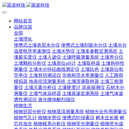
网站首页
品牌仪器
全部
土壤理化
便携式土壤表层水分仪
便携式土壤剖面水分仪
土壤水分
温度电导率速测仪
土壤水势仪
土壤多参数监测系统
土
壤紧实度仪
土壤入渗仪
土壤呼吸测量系统
土壤养分仪
土壤颗粒分析仪
土壤原位pH计
土壤取样器
土壤热特性
测量仪
土壤水分特征曲线测定仪
土壤比色
土壤原位电
导率仪
土壤剪切测试仪
非饱和导水率测量仪
人工降雨
模拟器
地表径流测量系统
土壤溶液取样器
土壤三相测
量仪
土壤元素分析仪
土壤硬度计
泥炭探测仪
石材水分
测量仪
土壤气体采样器
土壤蒸渗监测系统
土壤气体渗
透性测试仪
激光微地貌扫描仪
植物生态
植物冠层分析仪
植物茎流测量系统
植物光合作用测量仪
植物气孔计
植物水势仪
便携式叶绿素仪
树木生长锥
树
芯存放盒
植物根系分析仪
植物荧光测量仪
植物荧光成