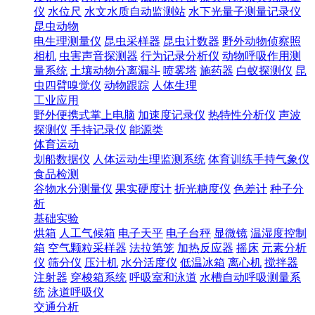
仪
水位尺
水文水质自动监测站
水下光量子测量记录仪
昆虫动物
电生理测量仪
昆虫采样器
昆虫计数器
野外动物侦察照
相机
虫害声音探测器
行为记录分析仪
动物呼吸作用测
量系统
土壤动物分离漏斗
喷雾塔
施药器
白蚁探测仪
昆
虫四臂嗅觉仪
动物跟踪
人体生理
工业应用
野外便携式掌上电脑
加速度记录仪
热特性分析仪
声波
探测仪
手持记录仪
能源类
体育运动
划船数据仪
人体运动生理监测系统
体育训练手持气象仪
食品检测
谷物水分测量仪
果实硬度计
折光糖度仪
色差计
种子分
析
基础实验
烘箱
人工气候箱
电子天平
电子台秤
显微镜
温湿度控制
箱
空气颗粒采样器
法拉第笼
加热反应器
摇床
元素分析
仪
筛分仪
压汁机
水分活度仪
低温冰箱
离心机
搅拌器
注射器
穿梭箱系统
呼吸室和泳道
水槽自动呼吸测量系
统
泳道呼吸仪
交通分析