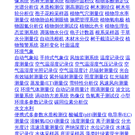
像系统
热释光测量系统
植物叶面积仪
植物多酚测定仪
光谱分析仪
木质检测仪
测高测距仪
树木测径仪
树木年
轮分析仪
孢子花粉采样器
植物气穴测量仪
植物导水率
测量仪
植物胁迫检测眼镜
施肥管理系统
植物氧电极
植
物固氮分析仪
植物倒伏测试仪
植物比色卡
植物生理生
态监测系统
凋落物水分仪
电子计数器
根系采样器
干草
水分测量仪
自动洗根机
木材水分仪
树干截流记录仪
植
物预警系统
茎杆变化
叶面温度
环境气象
自动气象站
手持式气象仪
风蚀监测系统
温度记录仪
温
度测量仪
空气温湿度记录仪
空气温湿度气压记录仪
空
气温湿度光照记录仪
空气温湿度计
总辐射测量仪
光合
有效辐射测量仪
紫外辐射测量仪
照度测量仪
红光辐射
测量仪
蒸发量(ET)测量仪
雪特性分析仪
风速风向测量
仪
环境气体测量仪
自动记录雨量计
雨滴测量仪
波文比
测量系统
涡动协方差系统
热像仪
负氧离子测试仪
小型
环境多参数记录仪
碳同位素分析仪
水文水利
便携式多参数水质检测仪
酸碱度(pH)测量仪
电导率(EC)
测量仪
溶解氧(DO)测量仪
浊度测量仪
离子测量仪
分光
光度计
流速流量测量仪
声纳深度计
水位记录仪
水体温
度记录仪
水体采样器
底泥采样器
藻类叶绿素荧光测量