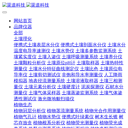
网站首页
品牌仪器
全部
土壤理化
便携式土壤表层水分仪
便携式土壤剖面水分仪
土壤水分
温度电导率速测仪
土壤水势仪
土壤多参数监测系统
土
壤紧实度仪
土壤入渗仪
土壤呼吸测量系统
土壤养分仪
土壤颗粒分析仪
土壤原位pH计
土壤取样器
土壤热特性
测量仪
土壤水分特征曲线测定仪
土壤比色
土壤原位电
导率仪
土壤剪切测试仪
非饱和导水率测量仪
人工降雨
模拟器
地表径流测量系统
土壤溶液取样器
土壤三相测
量仪
土壤元素分析仪
土壤硬度计
泥炭探测仪
石材水分
测量仪
土壤气体采样器
土壤蒸渗监测系统
土壤气体渗
透性测试仪
激光微地貌扫描仪
植物生态
植物冠层分析仪
植物茎流测量系统
植物光合作用测量仪
植物气孔计
植物水势仪
便携式叶绿素仪
树木生长锥
树
芯存放盒
植物根系分析仪
植物荧光测量仪
植物荧光成