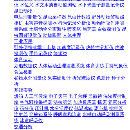
仪
水位尺
水文水质自动监测站
水下光量子测量记录仪
昆虫动物
电生理测量仪
昆虫采样器
昆虫计数器
野外动物侦察照
相机
虫害声音探测器
行为记录分析仪
动物呼吸作用测
量系统
土壤动物分离漏斗
喷雾塔
施药器
白蚁探测仪
昆
虫四臂嗅觉仪
动物跟踪
人体生理
工业应用
野外便携式掌上电脑
加速度记录仪
热特性分析仪
声波
探测仪
手持记录仪
能源类
体育运动
划船数据仪
人体运动生理监测系统
体育训练手持气象仪
食品检测
谷物水分测量仪
果实硬度计
折光糖度仪
色差计
种子分
析
基础实验
烘箱
人工气候箱
电子天平
电子台秤
显微镜
温湿度控制
箱
空气颗粒采样器
法拉第笼
加热反应器
摇床
元素分析
仪
筛分仪
压汁机
水分活度仪
低温冰箱
离心机
搅拌器
注射器
穿梭箱系统
呼吸室和泳道
水槽自动呼吸测量系
统
泳道呼吸仪
交通分析