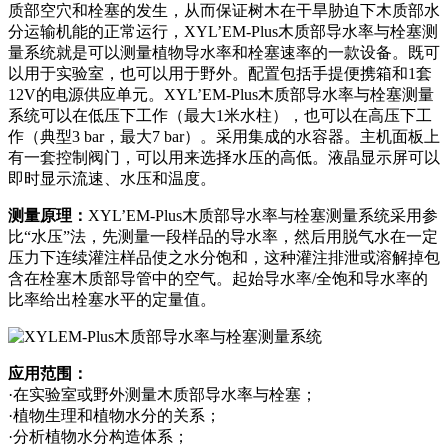
质部空穴和栓塞的发生，从而保证树木在干旱胁迫下木质部水
分运输机能的正常运行，XYL’EM-Plus木质部导水率与栓塞测
量系统就是可以测量植物导水率和栓塞速率的一款设备。既可
以用于实验室，也可以用于野外。配置包括手提便携箱和1套
12V的电源供应单元。XYL’EM-Plus木质部导水率与栓塞测量
系统可以在低压下工作（最大1米水柱），也可以在高压下工
作（典型3 bar，最大7 bar）。采用集成的水容器。主机面板上
有一套控制阀门，可以用来选择水压的高低。液晶显示屏可以
即时显示流速、水压和温度。
测量原理：
XYL’EM-Plus木质部导水率与栓塞测量系统采用参
比“水压”法，先测量一段样品的导水率，然后用脱气水在一定
压力下连续灌注样品使之水分饱和，这种灌注排泄或溶解掉包
含在栓塞木质部导管中的空气。起始导水率/全饱和导水率的
比率给出栓塞水平的定量值。
应用范围：
·在实验室或野外测量木质部导水率与栓塞；
·植物生理和植物水分的关系；
·分析植物水分构造体系；