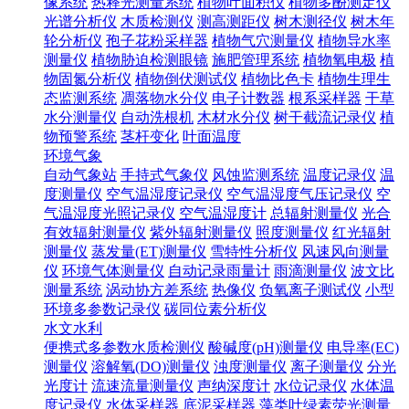
像系统
热释光测量系统
植物叶面积仪
植物多酚测定仪
光谱分析仪
木质检测仪
测高测距仪
树木测径仪
树木年
轮分析仪
孢子花粉采样器
植物气穴测量仪
植物导水率
测量仪
植物胁迫检测眼镜
施肥管理系统
植物氧电极
植
物固氮分析仪
植物倒伏测试仪
植物比色卡
植物生理生
态监测系统
凋落物水分仪
电子计数器
根系采样器
干草
水分测量仪
自动洗根机
木材水分仪
树干截流记录仪
植
物预警系统
茎杆变化
叶面温度
环境气象
自动气象站
手持式气象仪
风蚀监测系统
温度记录仪
温
度测量仪
空气温湿度记录仪
空气温湿度气压记录仪
空
气温湿度光照记录仪
空气温湿度计
总辐射测量仪
光合
有效辐射测量仪
紫外辐射测量仪
照度测量仪
红光辐射
测量仪
蒸发量(ET)测量仪
雪特性分析仪
风速风向测量
仪
环境气体测量仪
自动记录雨量计
雨滴测量仪
波文比
测量系统
涡动协方差系统
热像仪
负氧离子测试仪
小型
环境多参数记录仪
碳同位素分析仪
水文水利
便携式多参数水质检测仪
酸碱度(pH)测量仪
电导率(EC)
测量仪
溶解氧(DO)测量仪
浊度测量仪
离子测量仪
分光
光度计
流速流量测量仪
声纳深度计
水位记录仪
水体温
度记录仪
水体采样器
底泥采样器
藻类叶绿素荧光测量