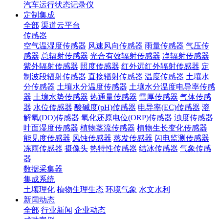
汽车运行状态记录仪
定制集成
全部
渠道云平台
传感器
空气温湿度传感器
风速风向传感器
雨量传感器
气压传
感器
总辐射传感器
光合有效辐射传感器
净辐射传感器
紫外辐射传感器
照度传感器
红外远红外辐射传感器
定
制波段辐射传感器
直接辐射传感器
温度传感器
土壤水
分传感器
土壤水分温度传感器
土壤水分温度电导率传感
器
土壤水势传感器
热通量传感器
雪厚传感器
气体传感
器
水位传感器
酸碱度(pH)传感器
电导率(EC)传感器
溶
解氧(DO)传感器
氧化还原电位(ORP)传感器
浊度传感器
叶面湿度传感器
植物茎流传感器
植物生长变化传感器
能见度传感器
风蚀传感器
蒸发传感器
闪电监测传感器
冻雨传感器
摄像头
热特性传感器
结冰传感器
气象传感
器
数据采集器
集成系统
土壤理化
植物生理生态
环境气象
水文水利
新闻动态
全部
行业新闻
企业动态