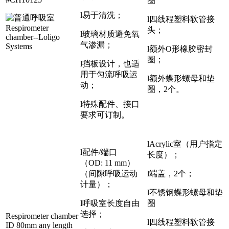
圈
l易于清洗；
l四线程塑料软管接
头；
l玻璃材质避免氧
气渗漏；
l额外O形橡胶密封
圈；
l挡板设计，也适
用于匀流呼吸运
l额外蝶形螺母和垫
动；
圈，2个。
l特殊配件、接口
要求可订制。
lAcrylic室（用户指定
l配件/端口
长度）；
（OD: 11 mm）
（间隙呼吸运动
l端盖，2个；
计量）；
l不锈钢蝶形螺母和垫
l呼吸室长度自由
圈
选择；
Respirometer chamber
l四线程塑料软管接
ID 80mm any length