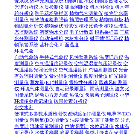
像系统
热释光测量系统
植物叶面积仪
植物多酚测定仪
光谱分析仪
木质检测仪
测高测距仪
树木测径仪
树木年
轮分析仪
孢子花粉采样器
植物气穴测量仪
植物导水率
测量仪
植物胁迫检测眼镜
施肥管理系统
植物氧电极
植
物固氮分析仪
植物倒伏测试仪
植物比色卡
植物生理生
态监测系统
凋落物水分仪
电子计数器
根系采样器
干草
水分测量仪
自动洗根机
木材水分仪
树干截流记录仪
植
物预警系统
茎杆变化
叶面温度
环境气象
自动气象站
手持式气象仪
风蚀监测系统
温度记录仪
温
度测量仪
空气温湿度记录仪
空气温湿度气压记录仪
空
气温湿度光照记录仪
空气温湿度计
总辐射测量仪
光合
有效辐射测量仪
紫外辐射测量仪
照度测量仪
红光辐射
测量仪
蒸发量(ET)测量仪
雪特性分析仪
风速风向测量
仪
环境气体测量仪
自动记录雨量计
雨滴测量仪
波文比
测量系统
涡动协方差系统
热像仪
负氧离子测试仪
小型
环境多参数记录仪
碳同位素分析仪
水文水利
便携式多参数水质检测仪
酸碱度(pH)测量仪
电导率(EC)
测量仪
溶解氧(DO)测量仪
浊度测量仪
离子测量仪
分光
光度计
流速流量测量仪
声纳深度计
水位记录仪
水体温
度记录仪
水体采样器
底泥采样器
藻类叶绿素荧光测量