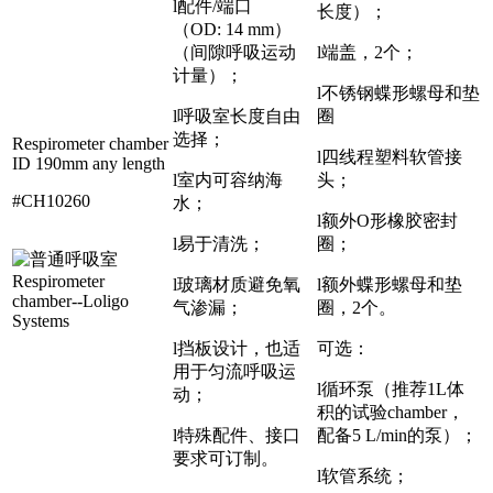
l配件/端口
长度）；
（OD: 14 mm）
（间隙呼吸运动
l端盖，2个；
计量）；
l不锈钢蝶形螺母和垫
l呼吸室长度自由
圈
选择；
Respirometer chamber
l四线程塑料软管接
ID 190mm any length
l室内可容纳海
头；
#CH10260
水；
l额外O形橡胶密封
l易于清洗；
圈；
l玻璃材质避免氧
l额外蝶形螺母和垫
气渗漏；
圈，2个。
l挡板设计，也适
可选：
用于匀流呼吸运
l循环泵（推荐1L体
动；
积的试验chamber，
l特殊配件、接口
配备5 L/min的泵）；
要求可订制。
l软管系统；