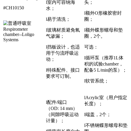
l室内可容纳海
头；
#CH10150
水；
l额外O形橡胶密封
l易于清洗；
圈；
l玻璃材质避免氧
l额外蝶形螺母和垫
气渗漏；
圈，2个。
l挡板设计，也适
可选：
用于匀流呼吸运
l循环泵（推荐1L体
动；
积的试验chamber，
l特殊配件、接口
配备5 L/min的泵）；
要求可订制。
l软管系统；
lAcrylic室（用户指定
l配件/端口
长度）；
（OD: 14 mm）
（间隙呼吸运动
l端盖，2个；
计量）；
l不锈钢蝶形螺母和垫