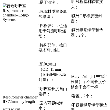
l四线程塑料软管接
l易于清洗；
头；
l玻璃材质避免氧
l额外O形橡胶密封
气渗漏；
圈；
l挡板设计，也适
l额外蝶形螺母和垫
用于匀流呼吸运
圈，2个。
动；
l特殊配件、接口
要求可订制。
l配件/端口
（OD: 11 mm）
（间隙呼吸运动
lAcrylic室（用户指定
计量）；
长度）；不同长度价
格会不会不一样
l呼吸室长度自由
选择；
l端盖，2个；
Respirometer chamber
ID 72mm any length
l室内可容纳海
l不锈钢蝶形螺母和垫
水；
#CH10125