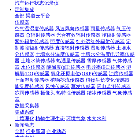
汽车运行状态记录仪
定制集成
全部
渠道云平台
传感器
空气温湿度传感器
风速风向传感器
雨量传感器
气压传
感器
总辐射传感器
光合有效辐射传感器
净辐射传感器
紫外辐射传感器
照度传感器
红外远红外辐射传感器
定
制波段辐射传感器
直接辐射传感器
温度传感器
土壤水
分传感器
土壤水分温度传感器
土壤水分温度电导率传感
器
土壤水势传感器
热通量传感器
雪厚传感器
气体传感
器
水位传感器
酸碱度(pH)传感器
电导率(EC)传感器
溶
解氧(DO)传感器
氧化还原电位(ORP)传感器
浊度传感器
叶面湿度传感器
植物茎流传感器
植物生长变化传感器
能见度传感器
风蚀传感器
蒸发传感器
闪电监测传感器
冻雨传感器
摄像头
热特性传感器
结冰传感器
气象传感
器
数据采集器
集成系统
土壤理化
植物生理生态
环境气象
水文水利
新闻动态
全部
行业新闻
企业动态