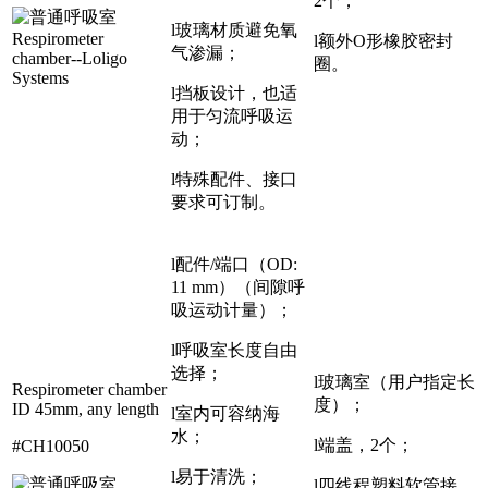
2个；
l玻璃材质避免氧
l额外O形橡胶密封
气渗漏；
圈。
l挡板设计，也适
用于匀流呼吸运
动；
l特殊配件、接口
要求可订制。
l配件/端口（OD:
11 mm）（间隙呼
吸运动计量）；
l呼吸室长度自由
选择；
l玻璃室（用户指定长
Respirometer chamber
度）；
ID 45mm, any length
l室内可容纳海
水；
l端盖，2个；
#CH10050
l易于清洗；
l四线程塑料软管接