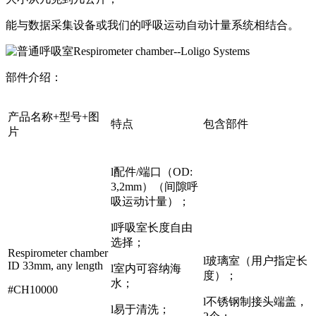
能与数据采集设备或我们的呼吸运动自动计量系统相结合。
部件介绍：
产品名称+型号+图
特点
包含部件
片
l配件/端口（OD:
3,2mm）（间隙呼
吸运动计量）；
l呼吸室长度自由
选择；
Respirometer chamber
l玻璃室（用户指定长
ID 33mm, any length
l室内可容纳海
度）；
水；
#CH10000
l不锈钢制接头端盖，
l易于清洗；