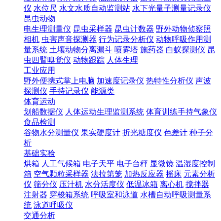
仪
水位尺
水文水质自动监测站
水下光量子测量记录仪
昆虫动物
电生理测量仪
昆虫采样器
昆虫计数器
野外动物侦察照
相机
虫害声音探测器
行为记录分析仪
动物呼吸作用测
量系统
土壤动物分离漏斗
喷雾塔
施药器
白蚁探测仪
昆
虫四臂嗅觉仪
动物跟踪
人体生理
工业应用
野外便携式掌上电脑
加速度记录仪
热特性分析仪
声波
探测仪
手持记录仪
能源类
体育运动
划船数据仪
人体运动生理监测系统
体育训练手持气象仪
食品检测
谷物水分测量仪
果实硬度计
折光糖度仪
色差计
种子分
析
基础实验
烘箱
人工气候箱
电子天平
电子台秤
显微镜
温湿度控制
箱
空气颗粒采样器
法拉第笼
加热反应器
摇床
元素分析
仪
筛分仪
压汁机
水分活度仪
低温冰箱
离心机
搅拌器
注射器
穿梭箱系统
呼吸室和泳道
水槽自动呼吸测量系
统
泳道呼吸仪
交通分析