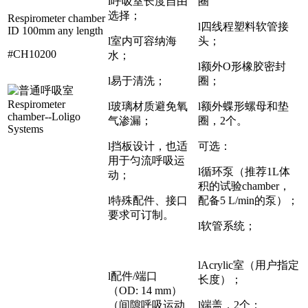
l呼吸室长度自由
圈
选择；
Respirometer chamber
l四线程塑料软管接
ID 100mm any length
l室内可容纳海
头；
#CH10200
水；
l额外O形橡胶密封
l易于清洗；
圈；
l玻璃材质避免氧
l额外蝶形螺母和垫
气渗漏；
圈，2个。
l挡板设计，也适
可选：
用于匀流呼吸运
l循环泵（推荐1L体
动；
积的试验chamber，
l特殊配件、接口
配备5 L/min的泵）；
要求可订制。
l软管系统；
lAcrylic室（用户指定
l配件/端口
长度）；
（OD: 14 mm）
（间隙呼吸运动
l端盖，2个；