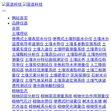
网站首页
品牌仪器
全部
土壤理化
便携式土壤表层水分仪
便携式土壤剖面水分仪
土壤水分
温度电导率速测仪
土壤水势仪
土壤多参数监测系统
土
壤紧实度仪
土壤入渗仪
土壤呼吸测量系统
土壤养分仪
土壤颗粒分析仪
土壤原位pH计
土壤取样器
土壤热特性
测量仪
土壤水分特征曲线测定仪
土壤比色
土壤原位电
导率仪
土壤剪切测试仪
非饱和导水率测量仪
人工降雨
模拟器
地表径流测量系统
土壤溶液取样器
土壤三相测
量仪
土壤元素分析仪
土壤硬度计
泥炭探测仪
石材水分
测量仪
土壤气体采样器
土壤蒸渗监测系统
土壤气体渗
透性测试仪
激光微地貌扫描仪
植物生态
植物冠层分析仪
植物茎流测量系统
植物光合作用测量仪
植物气孔计
植物水势仪
便携式叶绿素仪
树木生长锥
树
芯存放盒
植物根系分析仪
植物荧光测量仪
植物荧光成