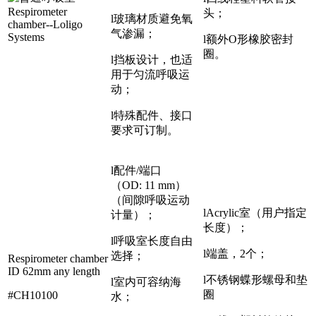
头；
l玻璃材质避免氧
气渗漏；
l额外O形橡胶密封
圈。
l挡板设计，也适
用于匀流呼吸运
动；
l特殊配件、接口
要求可订制。
l配件/端口
（OD: 11 mm）
（间隙呼吸运动
lAcrylic室（用户指定
计量）；
长度）；
l呼吸室长度自由
l端盖，2个；
选择；
Respirometer chamber
ID 62mm any length
l不锈钢蝶形螺母和垫
l室内可容纳海
圈
#CH10100
水；