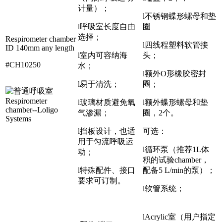
计量）；
l不锈钢蝶形螺母和垫
l呼吸室长度自由
圈
选择；
Respirometer chamber
l四线程塑料软管接
ID 140mm any length
l室内可容纳海
头；
#CH10250
水；
l额外O形橡胶密封
l易于清洗；
圈；
l玻璃材质避免氧
l额外蝶形螺母和垫
气渗漏；
圈，2个。
l挡板设计，也适
可选：
用于匀流呼吸运
l循环泵（推荐1L体
动；
积的试验chamber，
l特殊配件、接口
配备5 L/min的泵）；
要求可订制。
l软管系统；
lAcrylic室（用户指定