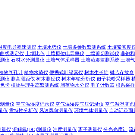
温度电导率速测仪
土壤水势仪
土壤多参数监测系统
土壤紧实度
曲线测定仪
土壤比色
土壤原位电导率仪
土壤剪切测试仪
非饱和
测仪
石材水分测量仪
土壤气体采样器
土壤蒸渗监测系统
土壤气
植物气孔计
植物水势仪
便携式叶绿素仪
树木生长锥
树芯存放盒
测仪
测高测距仪
树木测径仪
树木年轮分析仪
孢子花粉采样器
色卡
植物生理生态监测系统
凋落物水分仪
电子计数器
根系采样
测量仪
空气温湿度记录仪
空气温湿度气压记录仪
空气温湿度光
测量仪
雪特性分析仪
风速风向测量仪
环境气体测量仪
自动记录雨
测量仪
溶解氧(DO)测量仪
浊度测量仪
离子测量仪
分光光度计
流