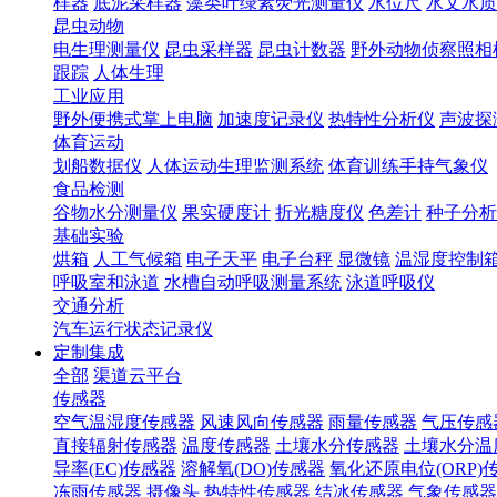
样器
底泥采样器
藻类叶绿素荧光测量仪
水位尺
水文水质
昆虫动物
电生理测量仪
昆虫采样器
昆虫计数器
野外动物侦察照相
跟踪
人体生理
工业应用
野外便携式掌上电脑
加速度记录仪
热特性分析仪
声波探
体育运动
划船数据仪
人体运动生理监测系统
体育训练手持气象仪
食品检测
谷物水分测量仪
果实硬度计
折光糖度仪
色差计
种子分析
基础实验
烘箱
人工气候箱
电子天平
电子台秤
显微镜
温湿度控制
呼吸室和泳道
水槽自动呼吸测量系统
泳道呼吸仪
交通分析
汽车运行状态记录仪
定制集成
全部
渠道云平台
传感器
空气温湿度传感器
风速风向传感器
雨量传感器
气压传感
直接辐射传感器
温度传感器
土壤水分传感器
土壤水分温
导率(EC)传感器
溶解氧(DO)传感器
氧化还原电位(ORP)
冻雨传感器
摄像头
热特性传感器
结冰传感器
气象传感器