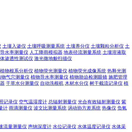
仪
土壤入渗仪
土壤呼吸测量系统
土壤养分仪
土壤颗粒分析仪
土
导水率测量仪
人工降雨模拟器
地表径流测量系统
土壤溶液取
体渗透性测试仪
激光微地貌扫描仪
植物根系分析仪
植物荧光测量仪
植物荧光成像系统
热释光测
植物气穴测量仪
植物导水率测量仪
植物胁迫检测眼镜
施肥管理
器
干草水分测量仪
自动洗根机
木材水分仪
树干截流记录仪
植
照记录仪
空气温湿度计
总辐射测量仪
光合有效辐射测量仪
紫
量计
雨滴测量仪
波文比测量系统
涡动协方差系统
热像仪
负氧
速流量测量仪
声纳深度计
水位记录仪
水体温度记录仪
水体采