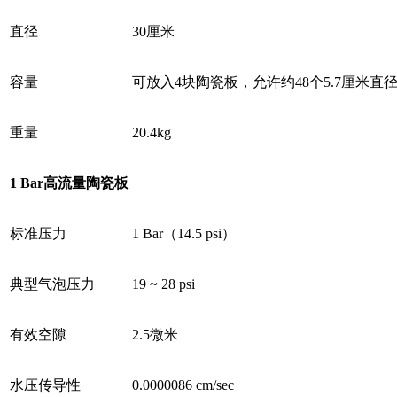
直径
30厘米
容量
可放入4块陶瓷板，允许约48个5.7厘米直
重量
20.4kg
1 Bar
高流量陶瓷板
标准压力
1 Bar（14.5 psi）
典型气泡压力
19 ~ 28 psi
有效空隙
2.5微米
水压传导性
0.0000086 cm/sec