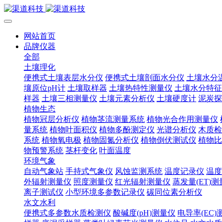
网站首页
品牌仪器
全部
土壤理化
便携式土壤表层水分仪
便携式土壤剖面水分仪
土壤水分
壤原位pH计
土壤取样器
土壤热特性测量仪
土壤水分特征
样器
土壤三相测量仪
土壤元素分析仪
土壤硬度计
泥炭探
植物生态
植物冠层分析仪
植物茎流测量系统
植物光合作用测量仪
量系统
植物叶面积仪
植物多酚测定仪
光谱分析仪
木质检
系统
植物氧电极
植物固氮分析仪
植物倒伏测试仪
植物比
物预警系统
茎杆变化
叶面温度
环境气象
自动气象站
手持式气象仪
风蚀监测系统
温度记录仪
温度
外辐射测量仪
照度测量仪
红光辐射测量仪
蒸发量(ET)
离子测试仪
小型环境多参数记录仪
碳同位素分析仪
水文水利
便携式多参数水质检测仪
酸碱度(pH)测量仪
电导率(EC)