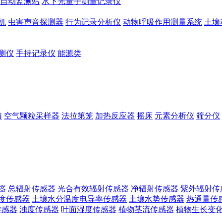
自动监测站
水下光量子测量记录仪
机
虫害声音探测器
行为记录分析仪
动物呼吸作用测量系统
土壤
测仪
手持记录仪
能源类
箱
空气颗粒采样器
法拉第笼
加热反应器
摇床
元素分析仪
筛分仪
器
总辐射传感器
光合有效辐射传感器
净辐射传感器
紫外辐射传
度传感器
土壤水分温度电导率传感器
土壤水势传感器
热通量传
传感器
浊度传感器
叶面湿度传感器
植物茎流传感器
植物生长变