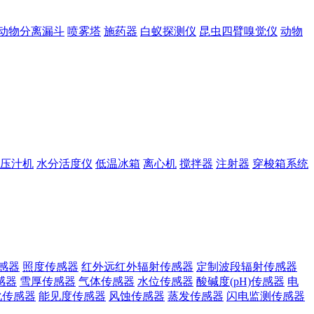
动物分离漏斗
喷雾塔
施药器
白蚁探测仪
昆虫四臂嗅觉仪
动物
压汁机
水分活度仪
低温冰箱
离心机
搅拌器
注射器
穿梭箱系统
感器
照度传感器
红外远红外辐射传感器
定制波段辐射传感器
感器
雪厚传感器
气体传感器
水位传感器
酸碱度(pH)传感器
电
化传感器
能见度传感器
风蚀传感器
蒸发传感器
闪电监测传感器