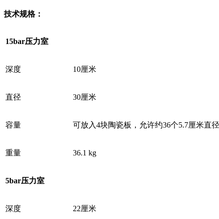
技术规格：
15bar
压力室
深度
10厘米
直径
30厘米
容量
可放入4块陶瓷板，允许约36个5.7厘米直
重量
36.1 kg
5bar
压力室
深度
22厘米