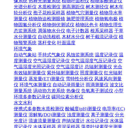
像系统
热释光测量系统
植物叶面积仪
植物多酚测定仪
光谱分析仪
木质检测仪
测高测距仪
树木测径仪
树木年
轮分析仪
孢子花粉采样器
植物气穴测量仪
植物导水率
测量仪
植物胁迫检测眼镜
施肥管理系统
植物氧电极
植
物固氮分析仪
植物倒伏测试仪
植物比色卡
植物生理生
态监测系统
凋落物水分仪
电子计数器
根系采样器
干草
水分测量仪
自动洗根机
木材水分仪
树干截流记录仪
植
物预警系统
茎杆变化
叶面温度
环境气象
自动气象站
手持式气象仪
风蚀监测系统
温度记录仪
温
度测量仪
空气温湿度记录仪
空气温湿度气压记录仪
空
气温湿度光照记录仪
空气温湿度计
总辐射测量仪
光合
有效辐射测量仪
紫外辐射测量仪
照度测量仪
红光辐射
测量仪
蒸发量(ET)测量仪
雪特性分析仪
风速风向测量
仪
环境气体测量仪
自动记录雨量计
雨滴测量仪
波文比
测量系统
涡动协方差系统
热像仪
负氧离子测试仪
小型
环境多参数记录仪
碳同位素分析仪
水文水利
便携式多参数水质检测仪
酸碱度(pH)测量仪
电导率(EC)
测量仪
溶解氧(DO)测量仪
浊度测量仪
离子测量仪
分光
光度计
流速流量测量仪
声纳深度计
水位记录仪
水体温
度记录仪
水体采样器
底泥采样器
藻类叶绿素荧光测量