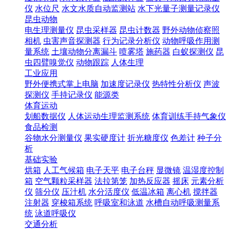
仪
水位尺
水文水质自动监测站
水下光量子测量记录仪
昆虫动物
电生理测量仪
昆虫采样器
昆虫计数器
野外动物侦察照
相机
虫害声音探测器
行为记录分析仪
动物呼吸作用测
量系统
土壤动物分离漏斗
喷雾塔
施药器
白蚁探测仪
昆
虫四臂嗅觉仪
动物跟踪
人体生理
工业应用
野外便携式掌上电脑
加速度记录仪
热特性分析仪
声波
探测仪
手持记录仪
能源类
体育运动
划船数据仪
人体运动生理监测系统
体育训练手持气象仪
食品检测
谷物水分测量仪
果实硬度计
折光糖度仪
色差计
种子分
析
基础实验
烘箱
人工气候箱
电子天平
电子台秤
显微镜
温湿度控制
箱
空气颗粒采样器
法拉第笼
加热反应器
摇床
元素分析
仪
筛分仪
压汁机
水分活度仪
低温冰箱
离心机
搅拌器
注射器
穿梭箱系统
呼吸室和泳道
水槽自动呼吸测量系
统
泳道呼吸仪
交通分析