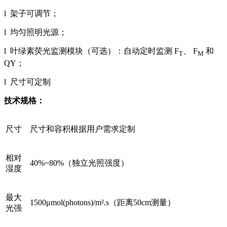
l 架子可调节；
l 均匀照明光源；
l 叶绿素荧光监测模块（可选）：自动定时监测 F
、 F
和
T
M
QY；
l 尺寸可定制
技术规格：
尺寸
尺寸和容积根据用户需求定制
相对
40%~80%（独立光照强度）
湿度
最大
1500μmol(photons)/m².s（距离50cm测量）
光强