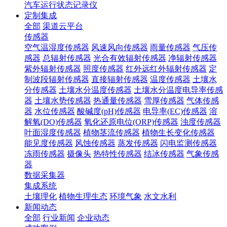
汽车运行状态记录仪
定制集成
全部
渠道云平台
传感器
空气温湿度传感器
风速风向传感器
雨量传感器
气压传
感器
总辐射传感器
光合有效辐射传感器
净辐射传感器
紫外辐射传感器
照度传感器
红外远红外辐射传感器
定
制波段辐射传感器
直接辐射传感器
温度传感器
土壤水
分传感器
土壤水分温度传感器
土壤水分温度电导率传感
器
土壤水势传感器
热通量传感器
雪厚传感器
气体传感
器
水位传感器
酸碱度(pH)传感器
电导率(EC)传感器
溶
解氧(DO)传感器
氧化还原电位(ORP)传感器
浊度传感器
叶面湿度传感器
植物茎流传感器
植物生长变化传感器
能见度传感器
风蚀传感器
蒸发传感器
闪电监测传感器
冻雨传感器
摄像头
热特性传感器
结冰传感器
气象传感
器
数据采集器
集成系统
土壤理化
植物生理生态
环境气象
水文水利
新闻动态
全部
行业新闻
企业动态