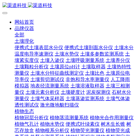
网站首页
品牌仪器
全部
土壤理化
便携式土壤表层水分仪
便携式土壤剖面水分仪
土壤水分
温度电导率速测仪
土壤水势仪
土壤多参数监测系统
土
壤紧实度仪
土壤入渗仪
土壤呼吸测量系统
土壤养分仪
土壤颗粒分析仪
土壤原位pH计
土壤取样器
土壤热特性
测量仪
土壤水分特征曲线测定仪
土壤比色
土壤原位电
导率仪
土壤剪切测试仪
非饱和导水率测量仪
人工降雨
模拟器
地表径流测量系统
土壤溶液取样器
土壤三相测
量仪
土壤元素分析仪
土壤硬度计
泥炭探测仪
石材水分
测量仪
土壤气体采样器
土壤蒸渗监测系统
土壤气体渗
透性测试仪
激光微地貌扫描仪
植物生态
植物冠层分析仪
植物茎流测量系统
植物光合作用测量仪
植物气孔计
植物水势仪
便携式叶绿素仪
树木生长锥
树
芯存放盒
植物根系分析仪
植物荧光测量仪
植物荧光成