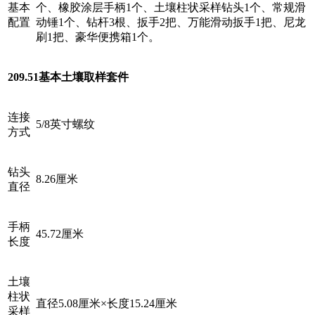
基本
个、橡胶涂层手柄1个、土壤柱状采样钻头1个、常规滑
配置
动锤1个、钻杆3根、扳手2把、万能滑动扳手1把、尼龙
刷1把、豪华便携箱1个。
209.51基本土壤取样套件
连接
5/8英寸螺纹
方式
钻头
8.26厘米
直径
手柄
45.72厘米
长度
土壤
柱状
直径5.08厘米×长度15.24厘米
采样