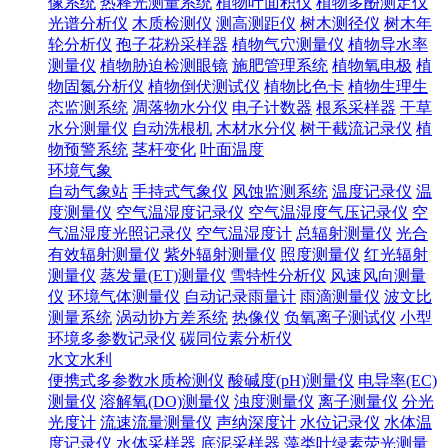
像系统
热释光测量系统
植物叶面积仪
植物多酚测定仪
光谱分析仪
木质检测仪
测高测距仪
树木测径仪
树木年
轮分析仪
孢子花粉采样器
植物气穴测量仪
植物导水率
测量仪
植物胁迫检测眼镜
施肥管理系统
植物氧电极
植
物固氮分析仪
植物倒伏测试仪
植物比色卡
植物生理生
态监测系统
凋落物水分仪
电子计数器
根系采样器
干草
水分测量仪
自动洗根机
木材水分仪
树干截流记录仪
植
物预警系统
茎杆变化
叶面温度
环境气象
自动气象站
手持式气象仪
风蚀监测系统
温度记录仪
温
度测量仪
空气温湿度记录仪
空气温湿度气压记录仪
空
气温湿度光照记录仪
空气温湿度计
总辐射测量仪
光合
有效辐射测量仪
紫外辐射测量仪
照度测量仪
红光辐射
测量仪
蒸发量(ET)测量仪
雪特性分析仪
风速风向测量
仪
环境气体测量仪
自动记录雨量计
雨滴测量仪
波文比
测量系统
涡动协方差系统
热像仪
负氧离子测试仪
小型
环境多参数记录仪
碳同位素分析仪
水文水利
便携式多参数水质检测仪
酸碱度(pH)测量仪
电导率(EC)
测量仪
溶解氧(DO)测量仪
浊度测量仪
离子测量仪
分光
光度计
流速流量测量仪
声纳深度计
水位记录仪
水体温
度记录仪
水体采样器
底泥采样器
藻类叶绿素荧光测量