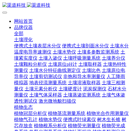
网站首页
品牌仪器
全部
土壤理化
便携式土壤表层水分仪
便携式土壤剖面水分仪
土壤水分
温度电导率速测仪
土壤水势仪
土壤多参数监测系统
土
壤紧实度仪
土壤入渗仪
土壤呼吸测量系统
土壤养分仪
土壤颗粒分析仪
土壤原位pH计
土壤取样器
土壤热特性
测量仪
土壤水分特征曲线测定仪
土壤比色
土壤原位电
导率仪
土壤剪切测试仪
非饱和导水率测量仪
人工降雨
模拟器
地表径流测量系统
土壤溶液取样器
土壤三相测
量仪
土壤元素分析仪
土壤硬度计
泥炭探测仪
石材水分
测量仪
土壤气体采样器
土壤蒸渗监测系统
土壤气体渗
透性测试仪
激光微地貌扫描仪
植物生态
植物冠层分析仪
植物茎流测量系统
植物光合作用测量仪
植物气孔计
植物水势仪
便携式叶绿素仪
树木生长锥
树
芯存放盒
植物根系分析仪
植物荧光测量仪
植物荧光成