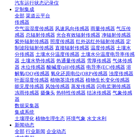
汽车运行状态记录仪
定制集成
全部
渠道云平台
传感器
空气温湿度传感器
风速风向传感器
雨量传感器
气压传
感器
总辐射传感器
光合有效辐射传感器
净辐射传感器
紫外辐射传感器
照度传感器
红外远红外辐射传感器
定
制波段辐射传感器
直接辐射传感器
温度传感器
土壤水
分传感器
土壤水分温度传感器
土壤水分温度电导率传感
器
土壤水势传感器
热通量传感器
雪厚传感器
气体传感
器
水位传感器
酸碱度(pH)传感器
电导率(EC)传感器
溶
解氧(DO)传感器
氧化还原电位(ORP)传感器
浊度传感器
叶面湿度传感器
植物茎流传感器
植物生长变化传感器
能见度传感器
风蚀传感器
蒸发传感器
闪电监测传感器
冻雨传感器
摄像头
热特性传感器
结冰传感器
气象传感
器
数据采集器
集成系统
土壤理化
植物生理生态
环境气象
水文水利
新闻动态
全部
行业新闻
企业动态