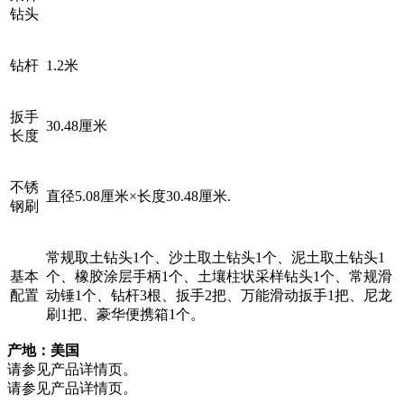
钻头
钻杆
1.2米
扳手
30.48厘米
长度
不锈
直径5.08厘米×长度30.48厘米.
钢刷
常规取土钻头1个、沙土取土钻头1个、泥土取土钻头1
基本
个、橡胶涂层手柄1个、土壤柱状采样钻头1个、常规滑
配置
动锤1个、钻杆3根、扳手2把、万能滑动扳手1把、尼龙
刷1把、豪华便携箱1个。
产地：美国
请参见产品详情页。
请参见产品详情页。