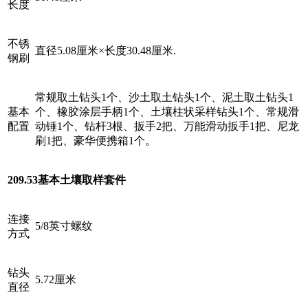
长度
不锈
直径5.08厘米×长度30.48厘米.
钢刷
常规取土钻头1个、沙土取土钻头1个、泥土取土钻头1
基本
个、橡胶涂层手柄1个、土壤柱状采样钻头1个、常规滑
配置
动锤1个、钻杆3根、扳手2把、万能滑动扳手1把、尼龙
刷1把、豪华便携箱1个。
209.53基本土壤取样套件
连接
5/8英寸螺纹
方式
钻头
5.72厘米
直径