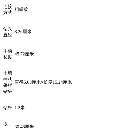
连接
粗螺纹
方式
钻头
8.26厘米
直径
手柄
45.72厘米
长度
土壤
柱状
直径5.08厘米×长度15.24厘米
采样
钻头
钻杆
1.2米
扳手
30.48厘米