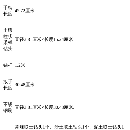
手柄
45.72厘米
长度
土壤
柱状
直径3.81厘米×长度15.24厘米
采样
钻头
钻杆
1.2米
扳手
30.48厘米
长度
不锈
直径3.81厘米×长度30.48厘米.
钢刷
常规取土钻头1个、沙土取土钻头1个、泥土取土钻头1