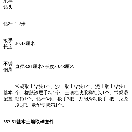
采样
钻头
钻杆
1.2米
扳手
30.48厘米
长度
不锈
直径3.81厘米×长度30.48厘米.
钢刷
常规取土钻头1个、沙土取土钻头1个、泥土取土钻头1
基本
个、橡胶涂层手柄1个、土壤柱状采样钻头1个、常规滑
配置
动锤1个、钻杆3根、扳手2把、万能滑动扳手1把、尼龙
刷1把、豪华便携箱1个。
352.51基本土壤取样套件