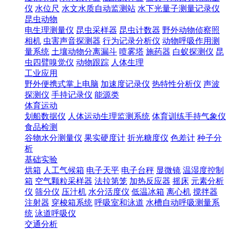
仪
水位尺
水文水质自动监测站
水下光量子测量记录仪
昆虫动物
电生理测量仪
昆虫采样器
昆虫计数器
野外动物侦察照
相机
虫害声音探测器
行为记录分析仪
动物呼吸作用测
量系统
土壤动物分离漏斗
喷雾塔
施药器
白蚁探测仪
昆
虫四臂嗅觉仪
动物跟踪
人体生理
工业应用
野外便携式掌上电脑
加速度记录仪
热特性分析仪
声波
探测仪
手持记录仪
能源类
体育运动
划船数据仪
人体运动生理监测系统
体育训练手持气象仪
食品检测
谷物水分测量仪
果实硬度计
折光糖度仪
色差计
种子分
析
基础实验
烘箱
人工气候箱
电子天平
电子台秤
显微镜
温湿度控制
箱
空气颗粒采样器
法拉第笼
加热反应器
摇床
元素分析
仪
筛分仪
压汁机
水分活度仪
低温冰箱
离心机
搅拌器
注射器
穿梭箱系统
呼吸室和泳道
水槽自动呼吸测量系
统
泳道呼吸仪
交通分析