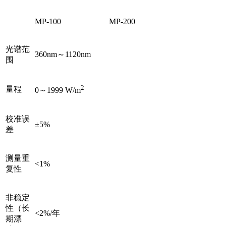
MP-100
MP-200
光谱范
360nm～1120nm
围
2
量程
0～1999 W/m
校准误
±5%
差
测量重
<1%
复性
非稳定
性（长
<2%/年
期漂