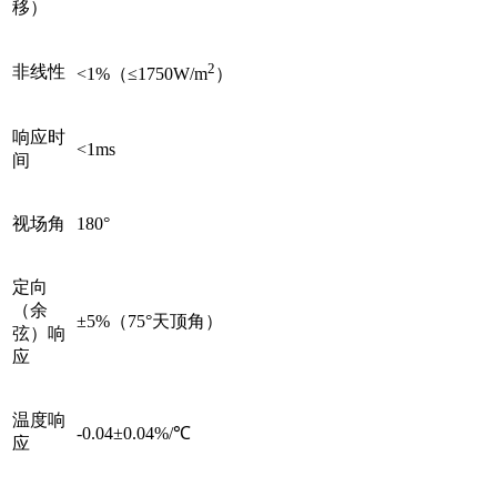
移）
2
非线性
<1%（≤1750W/m
）
响应时
<1ms
间
视场角
180°
定向
（余
±5%（75°天顶角）
弦）响
应
温度响
-0.04±0.04%/℃
应