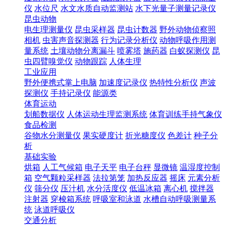
仪
水位尺
水文水质自动监测站
水下光量子测量记录仪
昆虫动物
电生理测量仪
昆虫采样器
昆虫计数器
野外动物侦察照
相机
虫害声音探测器
行为记录分析仪
动物呼吸作用测
量系统
土壤动物分离漏斗
喷雾塔
施药器
白蚁探测仪
昆
虫四臂嗅觉仪
动物跟踪
人体生理
工业应用
野外便携式掌上电脑
加速度记录仪
热特性分析仪
声波
探测仪
手持记录仪
能源类
体育运动
划船数据仪
人体运动生理监测系统
体育训练手持气象仪
食品检测
谷物水分测量仪
果实硬度计
折光糖度仪
色差计
种子分
析
基础实验
烘箱
人工气候箱
电子天平
电子台秤
显微镜
温湿度控制
箱
空气颗粒采样器
法拉第笼
加热反应器
摇床
元素分析
仪
筛分仪
压汁机
水分活度仪
低温冰箱
离心机
搅拌器
注射器
穿梭箱系统
呼吸室和泳道
水槽自动呼吸测量系
统
泳道呼吸仪
交通分析