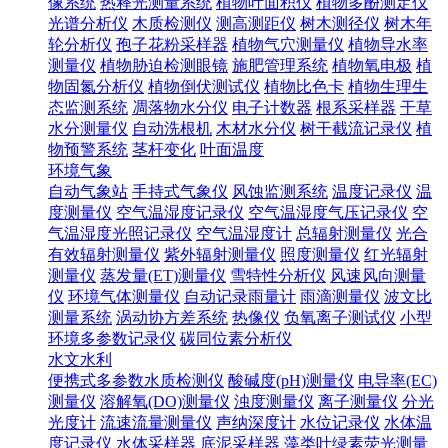
像系统
热释光测量系统
植物叶面积仪
植物多酚测定仪
光谱分析仪
木质检测仪
测高测距仪
树木测径仪
树木年
轮分析仪
孢子花粉采样器
植物气穴测量仪
植物导水率
测量仪
植物胁迫检测眼镜
施肥管理系统
植物氧电极
植
物固氮分析仪
植物倒伏测试仪
植物比色卡
植物生理生
态监测系统
凋落物水分仪
电子计数器
根系采样器
干草
水分测量仪
自动洗根机
木材水分仪
树干截流记录仪
植
物预警系统
茎杆变化
叶面温度
环境气象
自动气象站
手持式气象仪
风蚀监测系统
温度记录仪
温
度测量仪
空气温湿度记录仪
空气温湿度气压记录仪
空
气温湿度光照记录仪
空气温湿度计
总辐射测量仪
光合
有效辐射测量仪
紫外辐射测量仪
照度测量仪
红光辐射
测量仪
蒸发量(ET)测量仪
雪特性分析仪
风速风向测量
仪
环境气体测量仪
自动记录雨量计
雨滴测量仪
波文比
测量系统
涡动协方差系统
热像仪
负氧离子测试仪
小型
环境多参数记录仪
碳同位素分析仪
水文水利
便携式多参数水质检测仪
酸碱度(pH)测量仪
电导率(EC)
测量仪
溶解氧(DO)测量仪
浊度测量仪
离子测量仪
分光
光度计
流速流量测量仪
声纳深度计
水位记录仪
水体温
度记录仪
水体采样器
底泥采样器
藻类叶绿素荧光测量