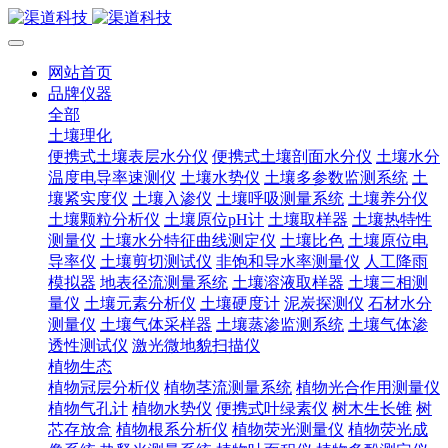
网站首页
品牌仪器
全部
土壤理化
便携式土壤表层水分仪
便携式土壤剖面水分仪
土壤水分
温度电导率速测仪
土壤水势仪
土壤多参数监测系统
土
壤紧实度仪
土壤入渗仪
土壤呼吸测量系统
土壤养分仪
土壤颗粒分析仪
土壤原位pH计
土壤取样器
土壤热特性
测量仪
土壤水分特征曲线测定仪
土壤比色
土壤原位电
导率仪
土壤剪切测试仪
非饱和导水率测量仪
人工降雨
模拟器
地表径流测量系统
土壤溶液取样器
土壤三相测
量仪
土壤元素分析仪
土壤硬度计
泥炭探测仪
石材水分
测量仪
土壤气体采样器
土壤蒸渗监测系统
土壤气体渗
透性测试仪
激光微地貌扫描仪
植物生态
植物冠层分析仪
植物茎流测量系统
植物光合作用测量仪
植物气孔计
植物水势仪
便携式叶绿素仪
树木生长锥
树
芯存放盒
植物根系分析仪
植物荧光测量仪
植物荧光成