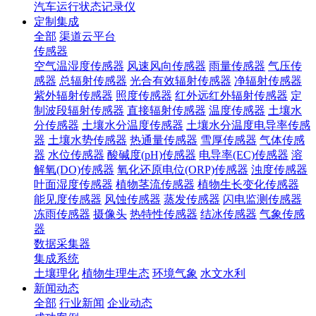
汽车运行状态记录仪
定制集成
全部
渠道云平台
传感器
空气温湿度传感器
风速风向传感器
雨量传感器
气压传
感器
总辐射传感器
光合有效辐射传感器
净辐射传感器
紫外辐射传感器
照度传感器
红外远红外辐射传感器
定
制波段辐射传感器
直接辐射传感器
温度传感器
土壤水
分传感器
土壤水分温度传感器
土壤水分温度电导率传感
器
土壤水势传感器
热通量传感器
雪厚传感器
气体传感
器
水位传感器
酸碱度(pH)传感器
电导率(EC)传感器
溶
解氧(DO)传感器
氧化还原电位(ORP)传感器
浊度传感器
叶面湿度传感器
植物茎流传感器
植物生长变化传感器
能见度传感器
风蚀传感器
蒸发传感器
闪电监测传感器
冻雨传感器
摄像头
热特性传感器
结冰传感器
气象传感
器
数据采集器
集成系统
土壤理化
植物生理生态
环境气象
水文水利
新闻动态
全部
行业新闻
企业动态