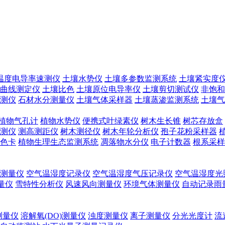
温度电导率速测仪
土壤水势仪
土壤多参数监测系统
土壤紧实度
曲线测定仪
土壤比色
土壤原位电导率仪
土壤剪切测试仪
非饱和
测仪
石材水分测量仪
土壤气体采样器
土壤蒸渗监测系统
土壤气
植物气孔计
植物水势仪
便携式叶绿素仪
树木生长锥
树芯存放盒
测仪
测高测距仪
树木测径仪
树木年轮分析仪
孢子花粉采样器
色卡
植物生理生态监测系统
凋落物水分仪
电子计数器
根系采样
测量仪
空气温湿度记录仪
空气温湿度气压记录仪
空气温湿度光
测量仪
雪特性分析仪
风速风向测量仪
环境气体测量仪
自动记录雨
测量仪
溶解氧(DO)测量仪
浊度测量仪
离子测量仪
分光光度计
流