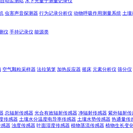
自动监测站
水下光量子测量记录仪
机
虫害声音探测器
行为记录分析仪
动物呼吸作用测量系统
土壤
测仪
手持记录仪
能源类
箱
空气颗粒采样器
法拉第笼
加热反应器
摇床
元素分析仪
筛分仪
器
总辐射传感器
光合有效辐射传感器
净辐射传感器
紫外辐射传
度传感器
土壤水分温度电导率传感器
土壤水势传感器
热通量传
传感器
浊度传感器
叶面湿度传感器
植物茎流传感器
植物生长变