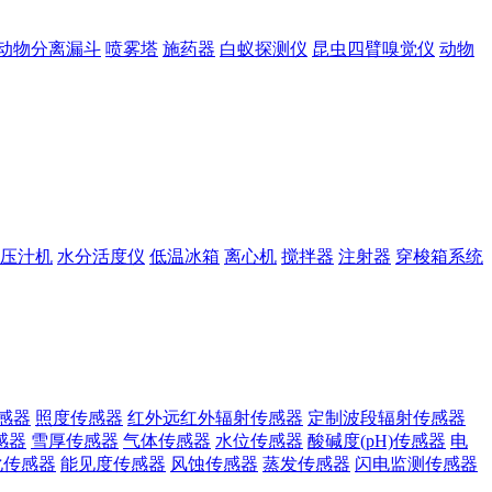
动物分离漏斗
喷雾塔
施药器
白蚁探测仪
昆虫四臂嗅觉仪
动物
压汁机
水分活度仪
低温冰箱
离心机
搅拌器
注射器
穿梭箱系统
感器
照度传感器
红外远红外辐射传感器
定制波段辐射传感器
感器
雪厚传感器
气体传感器
水位传感器
酸碱度(pH)传感器
电
化传感器
能见度传感器
风蚀传感器
蒸发传感器
闪电监测传感器