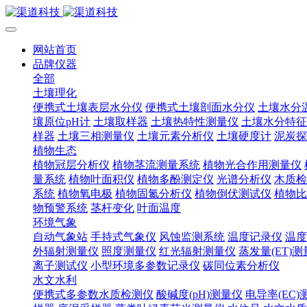
网站首页
品牌仪器
全部
土壤理化
便携式土壤表层水分仪
便携式土壤剖面水分仪
土壤水分
壤原位pH计
土壤取样器
土壤热特性测量仪
土壤水分特征
样器
土壤三相测量仪
土壤元素分析仪
土壤硬度计
泥炭探
植物生态
植物冠层分析仪
植物茎流测量系统
植物光合作用测量仪
量系统
植物叶面积仪
植物多酚测定仪
光谱分析仪
木质检
系统
植物氧电极
植物固氮分析仪
植物倒伏测试仪
植物比
物预警系统
茎杆变化
叶面温度
环境气象
自动气象站
手持式气象仪
风蚀监测系统
温度记录仪
温度
外辐射测量仪
照度测量仪
红光辐射测量仪
蒸发量(ET)
离子测试仪
小型环境多参数记录仪
碳同位素分析仪
水文水利
便携式多参数水质检测仪
酸碱度(pH)测量仪
电导率(EC)