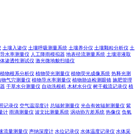
仪
土壤入渗仪
土壤呼吸测量系统
土壤养分仪
土壤颗粒分析仪
土
导水率测量仪
人工降雨模拟器
地表径流测量系统
土壤溶液取
体渗透性测试仪
激光微地貌扫描仪
植物根系分析仪
植物荧光测量仪
植物荧光成像系统
热释光测
植物气穴测量仪
植物导水率测量仪
植物胁迫检测眼镜
施肥管理
器
干草水分测量仪
自动洗根机
木材水分仪
树干截流记录仪
植
照记录仪
空气温湿度计
总辐射测量仪
光合有效辐射测量仪
紫
量计
雨滴测量仪
波文比测量系统
涡动协方差系统
热像仪
负氧
速流量测量仪
声纳深度计
水位记录仪
水体温度记录仪
水体采