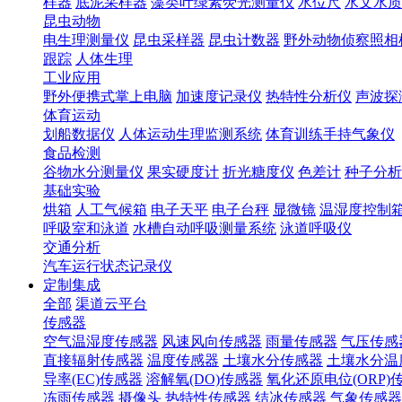
样器
底泥采样器
藻类叶绿素荧光测量仪
水位尺
水文水质
昆虫动物
电生理测量仪
昆虫采样器
昆虫计数器
野外动物侦察照相
跟踪
人体生理
工业应用
野外便携式掌上电脑
加速度记录仪
热特性分析仪
声波探
体育运动
划船数据仪
人体运动生理监测系统
体育训练手持气象仪
食品检测
谷物水分测量仪
果实硬度计
折光糖度仪
色差计
种子分析
基础实验
烘箱
人工气候箱
电子天平
电子台秤
显微镜
温湿度控制
呼吸室和泳道
水槽自动呼吸测量系统
泳道呼吸仪
交通分析
汽车运行状态记录仪
定制集成
全部
渠道云平台
传感器
空气温湿度传感器
风速风向传感器
雨量传感器
气压传感
直接辐射传感器
温度传感器
土壤水分传感器
土壤水分温
导率(EC)传感器
溶解氧(DO)传感器
氧化还原电位(ORP)
冻雨传感器
摄像头
热特性传感器
结冰传感器
气象传感器