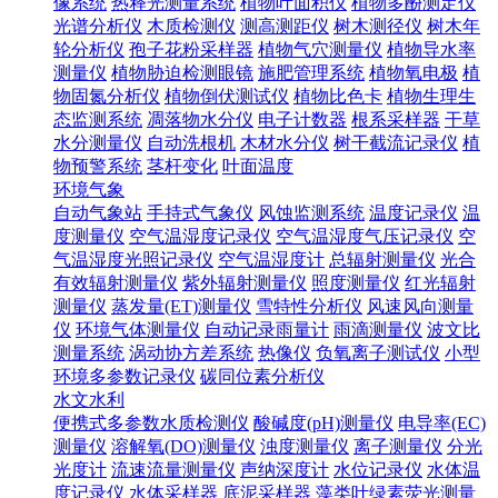
像系统
热释光测量系统
植物叶面积仪
植物多酚测定仪
光谱分析仪
木质检测仪
测高测距仪
树木测径仪
树木年
轮分析仪
孢子花粉采样器
植物气穴测量仪
植物导水率
测量仪
植物胁迫检测眼镜
施肥管理系统
植物氧电极
植
物固氮分析仪
植物倒伏测试仪
植物比色卡
植物生理生
态监测系统
凋落物水分仪
电子计数器
根系采样器
干草
水分测量仪
自动洗根机
木材水分仪
树干截流记录仪
植
物预警系统
茎杆变化
叶面温度
环境气象
自动气象站
手持式气象仪
风蚀监测系统
温度记录仪
温
度测量仪
空气温湿度记录仪
空气温湿度气压记录仪
空
气温湿度光照记录仪
空气温湿度计
总辐射测量仪
光合
有效辐射测量仪
紫外辐射测量仪
照度测量仪
红光辐射
测量仪
蒸发量(ET)测量仪
雪特性分析仪
风速风向测量
仪
环境气体测量仪
自动记录雨量计
雨滴测量仪
波文比
测量系统
涡动协方差系统
热像仪
负氧离子测试仪
小型
环境多参数记录仪
碳同位素分析仪
水文水利
便携式多参数水质检测仪
酸碱度(pH)测量仪
电导率(EC)
测量仪
溶解氧(DO)测量仪
浊度测量仪
离子测量仪
分光
光度计
流速流量测量仪
声纳深度计
水位记录仪
水体温
度记录仪
水体采样器
底泥采样器
藻类叶绿素荧光测量