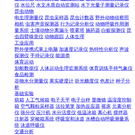
仪
水位尺
水文水质自动监测站
水下光量子测量记录仪
昆虫动物
电生理测量仪
昆虫采样器
昆虫计数器
野外动物侦察照
相机
虫害声音探测器
行为记录分析仪
动物呼吸作用测
量系统
土壤动物分离漏斗
喷雾塔
施药器
白蚁探测仪
昆
虫四臂嗅觉仪
动物跟踪
人体生理
工业应用
野外便携式掌上电脑
加速度记录仪
热特性分析仪
声波
探测仪
手持记录仪
能源类
体育运动
划船数据仪
人体运动生理监测系统
体育训练手持气象仪
食品检测
谷物水分测量仪
果实硬度计
折光糖度仪
色差计
种子分
析
基础实验
烘箱
人工气候箱
电子天平
电子台秤
显微镜
温湿度控制
箱
空气颗粒采样器
法拉第笼
加热反应器
摇床
元素分析
仪
筛分仪
压汁机
水分活度仪
低温冰箱
离心机
搅拌器
注射器
穿梭箱系统
呼吸室和泳道
水槽自动呼吸测量系
统
泳道呼吸仪
交通分析