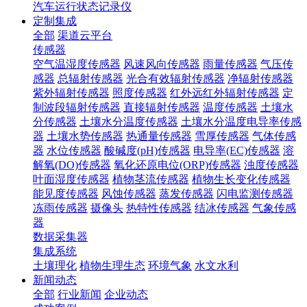
汽车运行状态记录仪
定制集成
全部
渠道云平台
传感器
空气温湿度传感器
风速风向传感器
雨量传感器
气压传
感器
总辐射传感器
光合有效辐射传感器
净辐射传感器
紫外辐射传感器
照度传感器
红外远红外辐射传感器
定
制波段辐射传感器
直接辐射传感器
温度传感器
土壤水
分传感器
土壤水分温度传感器
土壤水分温度电导率传感
器
土壤水势传感器
热通量传感器
雪厚传感器
气体传感
器
水位传感器
酸碱度(pH)传感器
电导率(EC)传感器
溶
解氧(DO)传感器
氧化还原电位(ORP)传感器
浊度传感器
叶面湿度传感器
植物茎流传感器
植物生长变化传感器
能见度传感器
风蚀传感器
蒸发传感器
闪电监测传感器
冻雨传感器
摄像头
热特性传感器
结冰传感器
气象传感
器
数据采集器
集成系统
土壤理化
植物生理生态
环境气象
水文水利
新闻动态
全部
行业新闻
企业动态