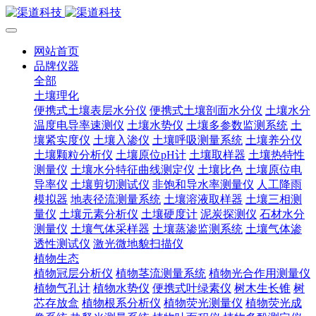
网站首页
品牌仪器
全部
土壤理化
便携式土壤表层水分仪
便携式土壤剖面水分仪
土壤水分
温度电导率速测仪
土壤水势仪
土壤多参数监测系统
土
壤紧实度仪
土壤入渗仪
土壤呼吸测量系统
土壤养分仪
土壤颗粒分析仪
土壤原位pH计
土壤取样器
土壤热特性
测量仪
土壤水分特征曲线测定仪
土壤比色
土壤原位电
导率仪
土壤剪切测试仪
非饱和导水率测量仪
人工降雨
模拟器
地表径流测量系统
土壤溶液取样器
土壤三相测
量仪
土壤元素分析仪
土壤硬度计
泥炭探测仪
石材水分
测量仪
土壤气体采样器
土壤蒸渗监测系统
土壤气体渗
透性测试仪
激光微地貌扫描仪
植物生态
植物冠层分析仪
植物茎流测量系统
植物光合作用测量仪
植物气孔计
植物水势仪
便携式叶绿素仪
树木生长锥
树
芯存放盒
植物根系分析仪
植物荧光测量仪
植物荧光成