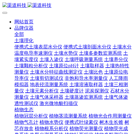
网站首页
品牌仪器
全部
土壤理化
便携式土壤表层水分仪
便携式土壤剖面水分仪
土壤水分
温度电导率速测仪
土壤水势仪
土壤多参数监测系统
土
壤紧实度仪
土壤入渗仪
土壤呼吸测量系统
土壤养分仪
土壤颗粒分析仪
土壤原位pH计
土壤取样器
土壤热特性
测量仪
土壤水分特征曲线测定仪
土壤比色
土壤原位电
导率仪
土壤剪切测试仪
非饱和导水率测量仪
人工降雨
模拟器
地表径流测量系统
土壤溶液取样器
土壤三相测
量仪
土壤元素分析仪
土壤硬度计
泥炭探测仪
石材水分
测量仪
土壤气体采样器
土壤蒸渗监测系统
土壤气体渗
透性测试仪
激光微地貌扫描仪
植物生态
植物冠层分析仪
植物茎流测量系统
植物光合作用测量仪
植物气孔计
植物水势仪
便携式叶绿素仪
树木生长锥
树
芯存放盒
植物根系分析仪
植物荧光测量仪
植物荧光成