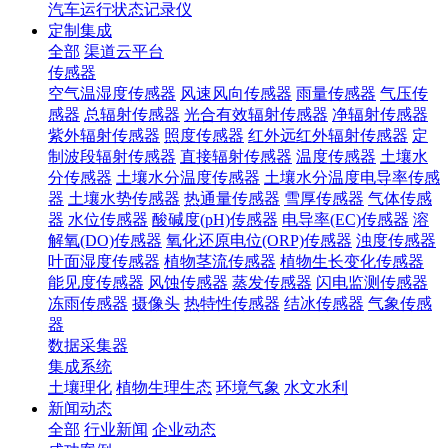
汽车运行状态记录仪
定制集成
全部
渠道云平台
传感器
空气温湿度传感器
风速风向传感器
雨量传感器
气压传
感器
总辐射传感器
光合有效辐射传感器
净辐射传感器
紫外辐射传感器
照度传感器
红外远红外辐射传感器
定
制波段辐射传感器
直接辐射传感器
温度传感器
土壤水
分传感器
土壤水分温度传感器
土壤水分温度电导率传感
器
土壤水势传感器
热通量传感器
雪厚传感器
气体传感
器
水位传感器
酸碱度(pH)传感器
电导率(EC)传感器
溶
解氧(DO)传感器
氧化还原电位(ORP)传感器
浊度传感器
叶面湿度传感器
植物茎流传感器
植物生长变化传感器
能见度传感器
风蚀传感器
蒸发传感器
闪电监测传感器
冻雨传感器
摄像头
热特性传感器
结冰传感器
气象传感
器
数据采集器
集成系统
土壤理化
植物生理生态
环境气象
水文水利
新闻动态
全部
行业新闻
企业动态