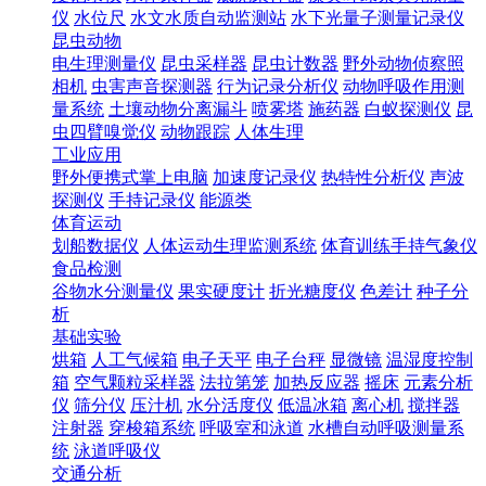
仪
水位尺
水文水质自动监测站
水下光量子测量记录仪
昆虫动物
电生理测量仪
昆虫采样器
昆虫计数器
野外动物侦察照
相机
虫害声音探测器
行为记录分析仪
动物呼吸作用测
量系统
土壤动物分离漏斗
喷雾塔
施药器
白蚁探测仪
昆
虫四臂嗅觉仪
动物跟踪
人体生理
工业应用
野外便携式掌上电脑
加速度记录仪
热特性分析仪
声波
探测仪
手持记录仪
能源类
体育运动
划船数据仪
人体运动生理监测系统
体育训练手持气象仪
食品检测
谷物水分测量仪
果实硬度计
折光糖度仪
色差计
种子分
析
基础实验
烘箱
人工气候箱
电子天平
电子台秤
显微镜
温湿度控制
箱
空气颗粒采样器
法拉第笼
加热反应器
摇床
元素分析
仪
筛分仪
压汁机
水分活度仪
低温冰箱
离心机
搅拌器
注射器
穿梭箱系统
呼吸室和泳道
水槽自动呼吸测量系
统
泳道呼吸仪
交通分析