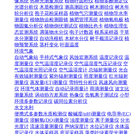
像系统
热释光测量系统
植物叶面积仪
植物多酚测定仪
光谱分析仪
木质检测仪
测高测距仪
树木测径仪
树木年
轮分析仪
孢子花粉采样器
植物气穴测量仪
植物导水率
测量仪
植物胁迫检测眼镜
施肥管理系统
植物氧电极
植
物固氮分析仪
植物倒伏测试仪
植物比色卡
植物生理生
态监测系统
凋落物水分仪
电子计数器
根系采样器
干草
水分测量仪
自动洗根机
木材水分仪
树干截流记录仪
植
物预警系统
茎杆变化
叶面温度
环境气象
自动气象站
手持式气象仪
风蚀监测系统
温度记录仪
温
度测量仪
空气温湿度记录仪
空气温湿度气压记录仪
空
气温湿度光照记录仪
空气温湿度计
总辐射测量仪
光合
有效辐射测量仪
紫外辐射测量仪
照度测量仪
红光辐射
测量仪
蒸发量(ET)测量仪
雪特性分析仪
风速风向测量
仪
环境气体测量仪
自动记录雨量计
雨滴测量仪
波文比
测量系统
涡动协方差系统
热像仪
负氧离子测试仪
小型
环境多参数记录仪
碳同位素分析仪
水文水利
便携式多参数水质检测仪
酸碱度(pH)测量仪
电导率(EC)
测量仪
溶解氧(DO)测量仪
浊度测量仪
离子测量仪
分光
光度计
流速流量测量仪
声纳深度计
水位记录仪
水体温
度记录仪
水体采样器
底泥采样器
藻类叶绿素荧光测量