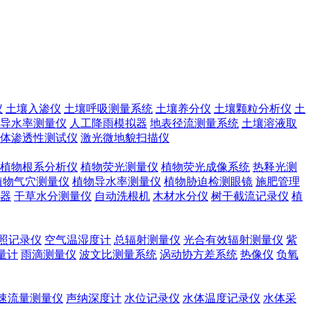
仪
土壤入渗仪
土壤呼吸测量系统
土壤养分仪
土壤颗粒分析仪
土
导水率测量仪
人工降雨模拟器
地表径流测量系统
土壤溶液取
体渗透性测试仪
激光微地貌扫描仪
植物根系分析仪
植物荧光测量仪
植物荧光成像系统
热释光测
植物气穴测量仪
植物导水率测量仪
植物胁迫检测眼镜
施肥管理
器
干草水分测量仪
自动洗根机
木材水分仪
树干截流记录仪
植
照记录仪
空气温湿度计
总辐射测量仪
光合有效辐射测量仪
紫
量计
雨滴测量仪
波文比测量系统
涡动协方差系统
热像仪
负氧
速流量测量仪
声纳深度计
水位记录仪
水体温度记录仪
水体采