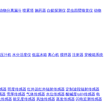
动物分离漏斗
喷雾塔
施药器
白蚁探测仪
昆虫四臂嗅觉仪
动物
压汁机
水分活度仪
低温冰箱
离心机
搅拌器
注射器
穿梭箱系统
感器
照度传感器
红外远红外辐射传感器
定制波段辐射传感器
感器
雪厚传感器
气体传感器
水位传感器
酸碱度(pH)传感器
电
化传感器
能见度传感器
风蚀传感器
蒸发传感器
闪电监测传感器