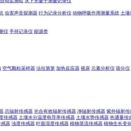
自动监测站
水下光量子测量记录仪
机
虫害声音探测器
行为记录分析仪
动物呼吸作用测量系统
土壤
测仪
手持记录仪
能源类
箱
空气颗粒采样器
法拉第笼
加热反应器
摇床
元素分析仪
筛分仪
器
总辐射传感器
光合有效辐射传感器
净辐射传感器
紫外辐射传
度传感器
土壤水分温度电导率传感器
土壤水势传感器
热通量传
传感器
浊度传感器
叶面湿度传感器
植物茎流传感器
植物生长变