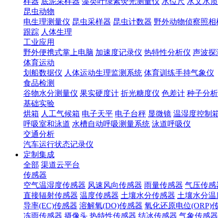
样器
底泥采样器
藻类叶绿素荧光测量仪
水位尺
水文水质
昆虫动物
电生理测量仪
昆虫采样器
昆虫计数器
野外动物侦察照相
跟踪
人体生理
工业应用
野外便携式掌上电脑
加速度记录仪
热特性分析仪
声波探
体育运动
划船数据仪
人体运动生理监测系统
体育训练手持气象仪
食品检测
谷物水分测量仪
果实硬度计
折光糖度仪
色差计
种子分析
基础实验
烘箱
人工气候箱
电子天平
电子台秤
显微镜
温湿度控制
呼吸室和泳道
水槽自动呼吸测量系统
泳道呼吸仪
交通分析
汽车运行状态记录仪
定制集成
全部
渠道云平台
传感器
空气温湿度传感器
风速风向传感器
雨量传感器
气压传感
直接辐射传感器
温度传感器
土壤水分传感器
土壤水分温
导率(EC)传感器
溶解氧(DO)传感器
氧化还原电位(ORP)
冻雨传感器
摄像头
热特性传感器
结冰传感器
气象传感器