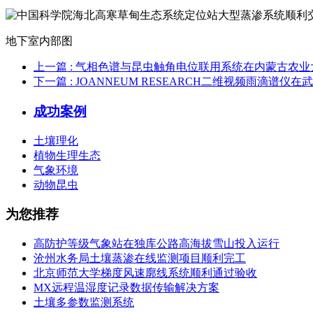
地下室内部图
上一篇
: 气相色谱与昆虫触角电位联用系统在内蒙古农
下一篇
: JOANNEUM RESEARCH二维视频雨滴
成功案例
土壤理化
植物生理生态
气象环境
动物昆虫
为您推荐
高防护等级气象站在独库公路高海拔雪山投入运行
沧州水务局土壤蒸渗在线监测项目顺利完工
北京师范大学梯度风速廓线系统顺利通过验收
MX远程温湿度记录数据传输解决方案
土壤多参数监测系统