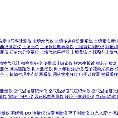
温度电导率速测仪
土壤水势仪
土壤多参数监测系统
土壤紧实度
曲线测定仪
土壤比色
土壤原位电导率仪
土壤剪切测试仪
非饱和
测仪
石材水分测量仪
土壤气体采样器
土壤蒸渗监测系统
土壤气
植物气孔计
植物水势仪
便携式叶绿素仪
树木生长锥
树芯存放盒
测仪
测高测距仪
树木测径仪
树木年轮分析仪
孢子花粉采样器
色卡
植物生理生态监测系统
凋落物水分仪
电子计数器
根系采样
测量仪
空气温湿度记录仪
空气温湿度气压记录仪
空气温湿度光
测量仪
雪特性分析仪
风速风向测量仪
环境气体测量仪
自动记录雨
测量仪
溶解氧(DO)测量仪
浊度测量仪
离子测量仪
分光光度计
流