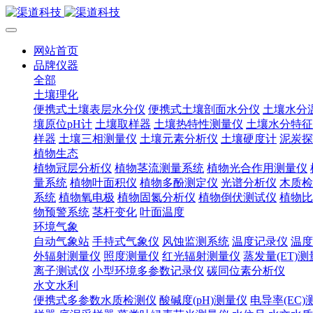
网站首页
品牌仪器
全部
土壤理化
便携式土壤表层水分仪
便携式土壤剖面水分仪
土壤水分
壤原位pH计
土壤取样器
土壤热特性测量仪
土壤水分特征
样器
土壤三相测量仪
土壤元素分析仪
土壤硬度计
泥炭探
植物生态
植物冠层分析仪
植物茎流测量系统
植物光合作用测量仪
量系统
植物叶面积仪
植物多酚测定仪
光谱分析仪
木质检
系统
植物氧电极
植物固氮分析仪
植物倒伏测试仪
植物比
物预警系统
茎杆变化
叶面温度
环境气象
自动气象站
手持式气象仪
风蚀监测系统
温度记录仪
温度
外辐射测量仪
照度测量仪
红光辐射测量仪
蒸发量(ET)
离子测试仪
小型环境多参数记录仪
碳同位素分析仪
水文水利
便携式多参数水质检测仪
酸碱度(pH)测量仪
电导率(EC)