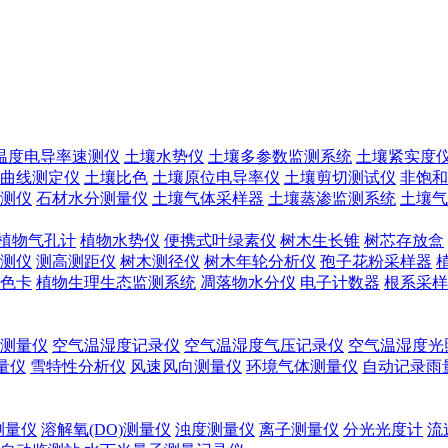
温度电导率速测仪
土壤水势仪
土壤多参数监测系统
土壤紧实度
曲线测定仪
土壤比色
土壤原位电导率仪
土壤剪切测试仪
非饱和
测仪
石材水分测量仪
土壤气体采样器
土壤蒸渗监测系统
土壤气
植物气孔计
植物水势仪
便携式叶绿素仪
树木生长锥
树芯存放盒
测仪
测高测距仪
树木测径仪
树木年轮分析仪
孢子花粉采样器
色卡
植物生理生态监测系统
凋落物水分仪
电子计数器
根系采样
测量仪
空气温湿度记录仪
空气温湿度气压记录仪
空气温湿度光
测量仪
雪特性分析仪
风速风向测量仪
环境气体测量仪
自动记录雨
测量仪
溶解氧(DO)测量仪
浊度测量仪
离子测量仪
分光光度计
流