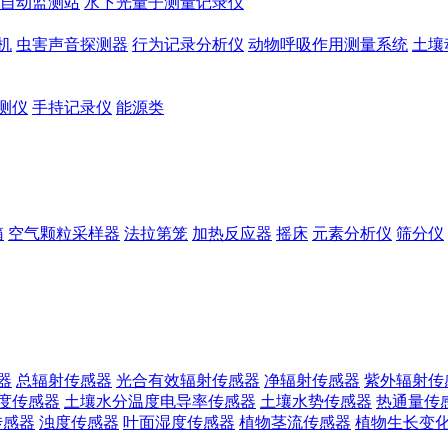
自动监测站
水下光量子测量记录仪
机
虫害声音探测器
行为记录分析仪
动物呼吸作用测量系统
土壤
测仪
手持记录仪
能源类
箱
空气颗粒采样器
法拉第笼
加热反应器
摇床
元素分析仪
筛分仪
器
总辐射传感器
光合有效辐射传感器
净辐射传感器
紫外辐射传
度传感器
土壤水分温度电导率传感器
土壤水势传感器
热通量传
传感器
浊度传感器
叶面湿度传感器
植物茎流传感器
植物生长变