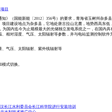
（国能新能〔2012〕356号）的要求，青海省玉树州杂多县于2
项目建设地点为杂多县，它地处唐古拉山北麓，地势西高东低，平均
MWh储能，为国内迄今为止规模最大的光储独立发电系统之一，在国
温、相对湿度、气压、太阳辐射等参数，并与电站监测控制软件
量、气压、太阳辐射、紫外线辐射等
和模式切换。
谱仪在武汉长江水利委员会长江科学院进行安装培训
装于河北水利技术推广中心