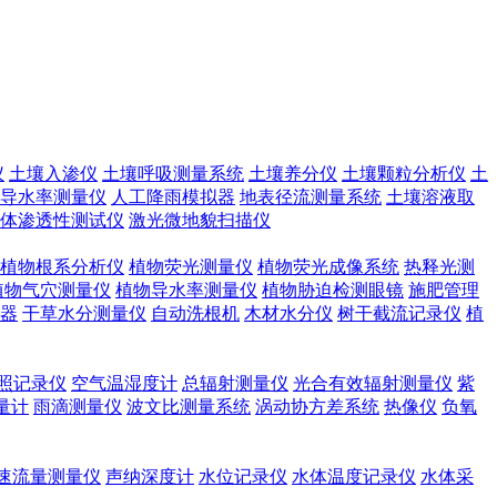
仪
土壤入渗仪
土壤呼吸测量系统
土壤养分仪
土壤颗粒分析仪
土
导水率测量仪
人工降雨模拟器
地表径流测量系统
土壤溶液取
体渗透性测试仪
激光微地貌扫描仪
植物根系分析仪
植物荧光测量仪
植物荧光成像系统
热释光测
植物气穴测量仪
植物导水率测量仪
植物胁迫检测眼镜
施肥管理
器
干草水分测量仪
自动洗根机
木材水分仪
树干截流记录仪
植
照记录仪
空气温湿度计
总辐射测量仪
光合有效辐射测量仪
紫
量计
雨滴测量仪
波文比测量系统
涡动协方差系统
热像仪
负氧
速流量测量仪
声纳深度计
水位记录仪
水体温度记录仪
水体采