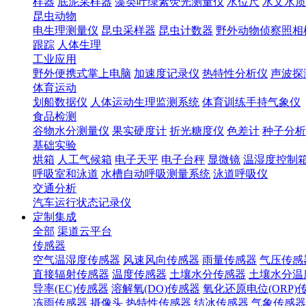
样器
底泥采样器
藻类叶绿素荧光测量仪
水位尺
水文水质
昆虫动物
电生理测量仪
昆虫采样器
昆虫计数器
野外动物侦察照相
跟踪
人体生理
工业应用
野外便携式掌上电脑
加速度记录仪
热特性分析仪
声波探
体育运动
划船数据仪
人体运动生理监测系统
体育训练手持气象仪
食品检测
谷物水分测量仪
果实硬度计
折光糖度仪
色差计
种子分析
基础实验
烘箱
人工气候箱
电子天平
电子台秤
显微镜
温湿度控制
呼吸室和泳道
水槽自动呼吸测量系统
泳道呼吸仪
交通分析
汽车运行状态记录仪
定制集成
全部
渠道云平台
传感器
空气温湿度传感器
风速风向传感器
雨量传感器
气压传感
直接辐射传感器
温度传感器
土壤水分传感器
土壤水分温
导率(EC)传感器
溶解氧(DO)传感器
氧化还原电位(ORP)
冻雨传感器
摄像头
热特性传感器
结冰传感器
气象传感器