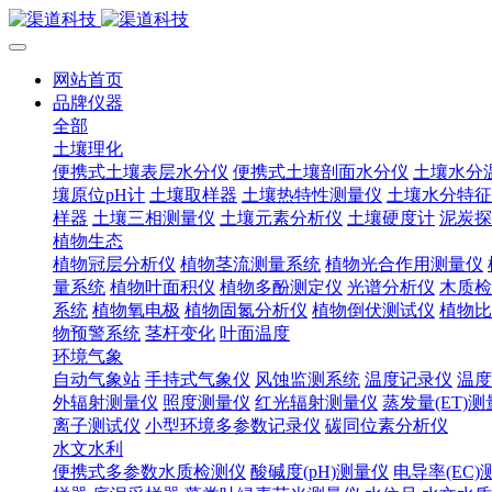
网站首页
品牌仪器
全部
土壤理化
便携式土壤表层水分仪
便携式土壤剖面水分仪
土壤水分
壤原位pH计
土壤取样器
土壤热特性测量仪
土壤水分特征
样器
土壤三相测量仪
土壤元素分析仪
土壤硬度计
泥炭探
植物生态
植物冠层分析仪
植物茎流测量系统
植物光合作用测量仪
量系统
植物叶面积仪
植物多酚测定仪
光谱分析仪
木质检
系统
植物氧电极
植物固氮分析仪
植物倒伏测试仪
植物比
物预警系统
茎杆变化
叶面温度
环境气象
自动气象站
手持式气象仪
风蚀监测系统
温度记录仪
温度
外辐射测量仪
照度测量仪
红光辐射测量仪
蒸发量(ET)
离子测试仪
小型环境多参数记录仪
碳同位素分析仪
水文水利
便携式多参数水质检测仪
酸碱度(pH)测量仪
电导率(EC)