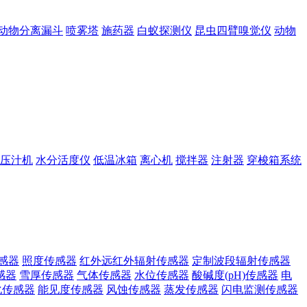
动物分离漏斗
喷雾塔
施药器
白蚁探测仪
昆虫四臂嗅觉仪
动物
压汁机
水分活度仪
低温冰箱
离心机
搅拌器
注射器
穿梭箱系统
感器
照度传感器
红外远红外辐射传感器
定制波段辐射传感器
感器
雪厚传感器
气体传感器
水位传感器
酸碱度(pH)传感器
电
化传感器
能见度传感器
风蚀传感器
蒸发传感器
闪电监测传感器