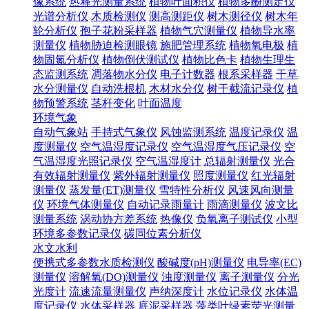
像系统
热释光测量系统
植物叶面积仪
植物多酚测定仪
光谱分析仪
木质检测仪
测高测距仪
树木测径仪
树木年
轮分析仪
孢子花粉采样器
植物气穴测量仪
植物导水率
测量仪
植物胁迫检测眼镜
施肥管理系统
植物氧电极
植
物固氮分析仪
植物倒伏测试仪
植物比色卡
植物生理生
态监测系统
凋落物水分仪
电子计数器
根系采样器
干草
水分测量仪
自动洗根机
木材水分仪
树干截流记录仪
植
物预警系统
茎杆变化
叶面温度
环境气象
自动气象站
手持式气象仪
风蚀监测系统
温度记录仪
温
度测量仪
空气温湿度记录仪
空气温湿度气压记录仪
空
气温湿度光照记录仪
空气温湿度计
总辐射测量仪
光合
有效辐射测量仪
紫外辐射测量仪
照度测量仪
红光辐射
测量仪
蒸发量(ET)测量仪
雪特性分析仪
风速风向测量
仪
环境气体测量仪
自动记录雨量计
雨滴测量仪
波文比
测量系统
涡动协方差系统
热像仪
负氧离子测试仪
小型
环境多参数记录仪
碳同位素分析仪
水文水利
便携式多参数水质检测仪
酸碱度(pH)测量仪
电导率(EC)
测量仪
溶解氧(DO)测量仪
浊度测量仪
离子测量仪
分光
光度计
流速流量测量仪
声纳深度计
水位记录仪
水体温
度记录仪
水体采样器
底泥采样器
藻类叶绿素荧光测量