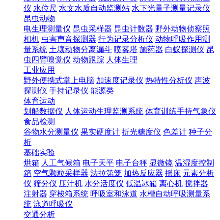
仪
水位尺
水文水质自动监测站
水下光量子测量记录仪
昆虫动物
电生理测量仪
昆虫采样器
昆虫计数器
野外动物侦察照
相机
虫害声音探测器
行为记录分析仪
动物呼吸作用测
量系统
土壤动物分离漏斗
喷雾塔
施药器
白蚁探测仪
昆
虫四臂嗅觉仪
动物跟踪
人体生理
工业应用
野外便携式掌上电脑
加速度记录仪
热特性分析仪
声波
探测仪
手持记录仪
能源类
体育运动
划船数据仪
人体运动生理监测系统
体育训练手持气象仪
食品检测
谷物水分测量仪
果实硬度计
折光糖度仪
色差计
种子分
析
基础实验
烘箱
人工气候箱
电子天平
电子台秤
显微镜
温湿度控制
箱
空气颗粒采样器
法拉第笼
加热反应器
摇床
元素分析
仪
筛分仪
压汁机
水分活度仪
低温冰箱
离心机
搅拌器
注射器
穿梭箱系统
呼吸室和泳道
水槽自动呼吸测量系
统
泳道呼吸仪
交通分析