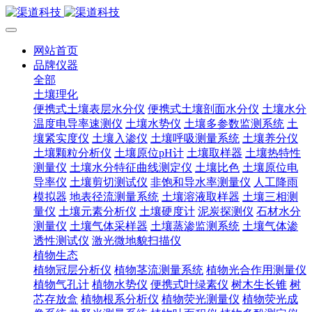
网站首页
品牌仪器
全部
土壤理化
便携式土壤表层水分仪
便携式土壤剖面水分仪
土壤水分
温度电导率速测仪
土壤水势仪
土壤多参数监测系统
土
壤紧实度仪
土壤入渗仪
土壤呼吸测量系统
土壤养分仪
土壤颗粒分析仪
土壤原位pH计
土壤取样器
土壤热特性
测量仪
土壤水分特征曲线测定仪
土壤比色
土壤原位电
导率仪
土壤剪切测试仪
非饱和导水率测量仪
人工降雨
模拟器
地表径流测量系统
土壤溶液取样器
土壤三相测
量仪
土壤元素分析仪
土壤硬度计
泥炭探测仪
石材水分
测量仪
土壤气体采样器
土壤蒸渗监测系统
土壤气体渗
透性测试仪
激光微地貌扫描仪
植物生态
植物冠层分析仪
植物茎流测量系统
植物光合作用测量仪
植物气孔计
植物水势仪
便携式叶绿素仪
树木生长锥
树
芯存放盒
植物根系分析仪
植物荧光测量仪
植物荧光成