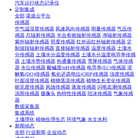
汽车运行状态记录仪
定制集成
全部
渠道云平台
传感器
空气温湿度传感器
风速风向传感器
雨量传感器
气压传
感器
总辐射传感器
光合有效辐射传感器
净辐射传感器
紫外辐射传感器
照度传感器
红外远红外辐射传感器
定
制波段辐射传感器
直接辐射传感器
温度传感器
土壤水
分传感器
土壤水分温度传感器
土壤水分温度电导率传感
器
土壤水势传感器
热通量传感器
雪厚传感器
气体传感
器
水位传感器
酸碱度(pH)传感器
电导率(EC)传感器
溶
解氧(DO)传感器
氧化还原电位(ORP)传感器
浊度传感器
叶面湿度传感器
植物茎流传感器
植物生长变化传感器
能见度传感器
风蚀传感器
蒸发传感器
闪电监测传感器
冻雨传感器
摄像头
热特性传感器
结冰传感器
气象传感
器
数据采集器
集成系统
土壤理化
植物生理生态
环境气象
水文水利
新闻动态
全部
行业新闻
企业动态